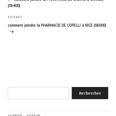
l’article
(06400)
Article
SUIVANT
suivant
comment joindre la PHARMACIE DE COPELLI à NICE (06000)
Rechercher
Rechercher