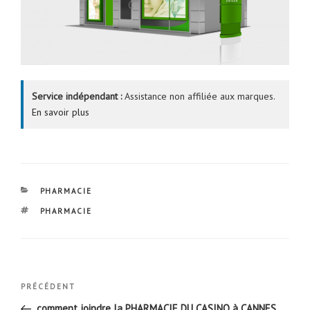
Service indépendant :
Assistance non affiliée aux marques.
En savoir plus
CATÉGORIES
PHARMACIE
ÉTIQUETTES
PHARMACIE
Navigation
Article
PRÉCÉDENT
de
précédent
comment joindre la PHARMACIE DU CASINO à CANNES