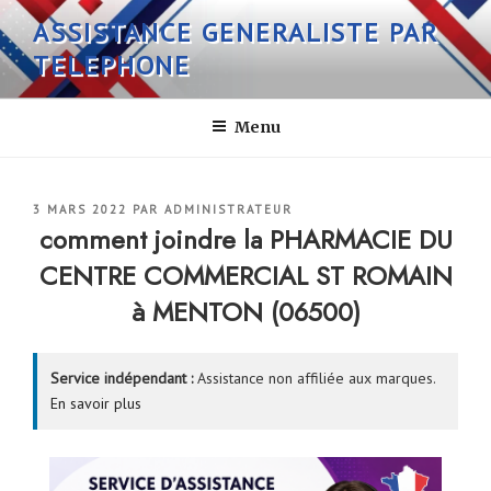
Aller
ASSISTANCE GENERALISTE PAR
au
TELEPHONE
contenu
principal
Menu
PUBLIÉ
3 MARS 2022
PAR
ADMINISTRATEUR
LE
comment joindre la PHARMACIE DU
CENTRE COMMERCIAL ST ROMAIN
à MENTON (06500)
Service indépendant :
Assistance non affiliée aux marques.
En savoir plus