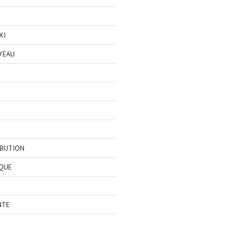
XI
'EAU
IBUTION
QUE
NTE