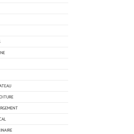
S
GNE
BATEAU
OITURE
ERGEMENT
CAL
INAIRE