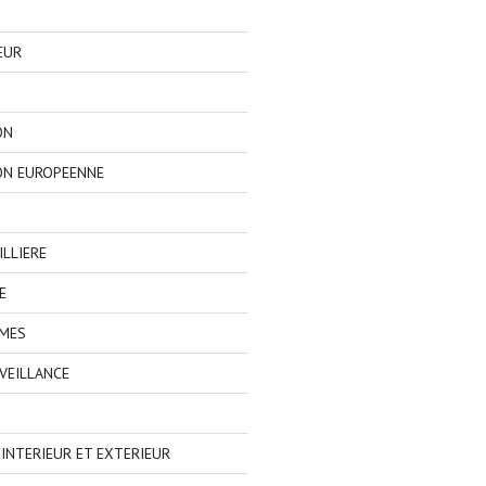
EUR
ON
ON EUROPEENNE
LLIERE
E
IMES
VEILLANCE
NTERIEUR ET EXTERIEUR