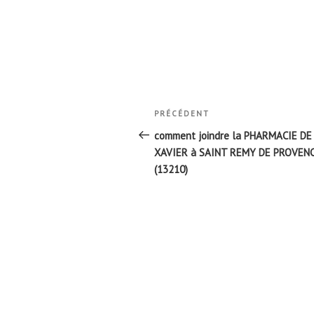
Navigation
Article
PRÉCÉDENT
de
précédent
comment joindre la PHARMACIE DE
l’article
XAVIER à SAINT REMY DE PROVEN
(13210)