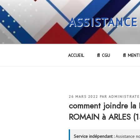
Aller
au
ASSISTANCE
contenu
principal
ACCUEIL
📄 CGU
📄 MENT
PUBLIÉ
26 MARS 2022
PAR
ADMINISTRAT
LE
comment joindre l
ROMAIN à ARLES (1
Service indépendant :
Assistance no