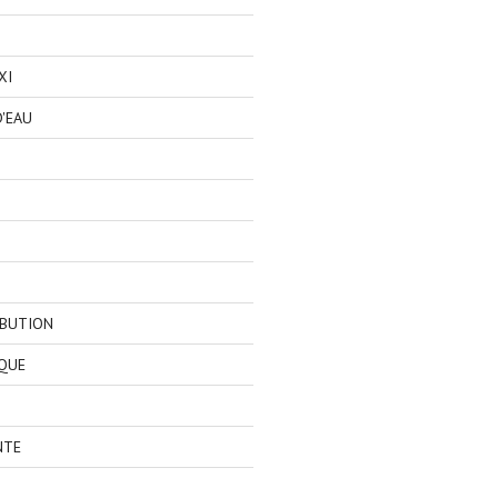
XI
'EAU
IBUTION
QUE
NTE