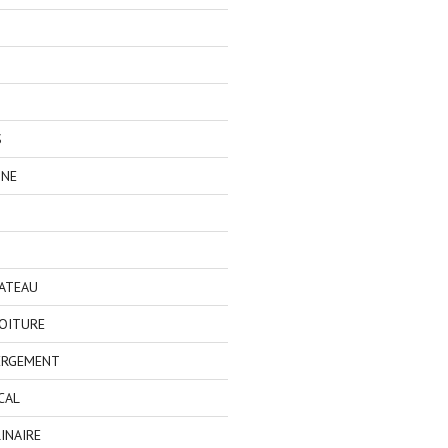
S
GNE
BATEAU
OITURE
ERGEMENT
CAL
INAIRE