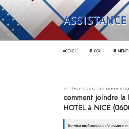
Aller
au
ASSISTANCE
contenu
principal
ACCUEIL
📄 CGU
📄 MENT
PUBLIÉ
25 FÉVRIER 2022
PAR
ADMINISTR
LE
comment joindre 
HOTEL à NICE (060
Service indépendant :
Assistance no