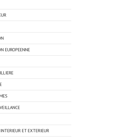
EUR
ON
ON EUROPEENNE
LLIERE
E
IMES
VEILLANCE
NTERIEUR ET EXTERIEUR