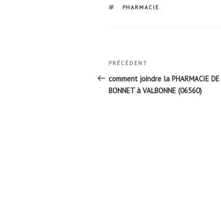
ÉTIQUETTES
PHARMACIE
Navigation
Article
PRÉCÉDENT
de
précédent
comment joindre la PHARMACIE DE
l’article
BONNET à VALBONNE (06560)