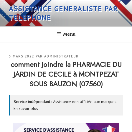
Aller
ASSISTANCE GENERALISTE PAR
au
TELEPHONE
contenu
principal
Menu
PUBLIÉ
5 MARS 2022
PAR
ADMINISTRATEUR
LE
comment joindre la PHARMACIE DU
JARDIN DE CECILE à MONTPEZAT
SOUS BAUZON (07560)
Service indépendant :
Assistance non affiliée aux marques.
En savoir plus