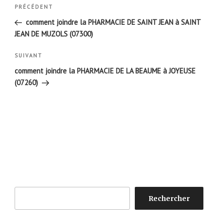
Navigation
Article
PRÉCÉDENT
de
précédent
comment joindre la PHARMACIE DE SAINT JEAN à SAINT
l’article
JEAN DE MUZOLS (07300)
Article
SUIVANT
suivant
comment joindre la PHARMACIE DE LA BEAUME à JOYEUSE
(07260)
Rechercher
Rechercher