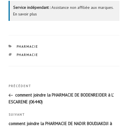
Service indépendant :
Assistance non affiliée aux marques.
En savoir plus
CATÉGORIES
PHARMACIE
ÉTIQUETTES
PHARMACIE
Navigation
Article
PRÉCÉDENT
de
précédent
comment joindre la PHARMACIE DE BODENREIDER à L’
l’article
ESCARENE (06440)
Article
SUIVANT
suivant
comment joindre la PHARMACIE DE NADIR BOUDJAKDJI à