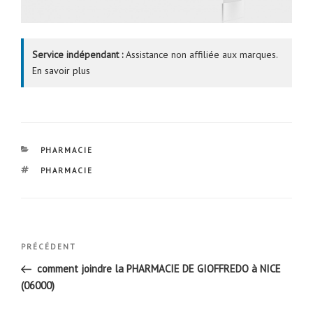
Service indépendant :
Assistance non affiliée aux marques.
En savoir plus
CATÉGORIES
PHARMACIE
ÉTIQUETTES
PHARMACIE
Navigation
Article
PRÉCÉDENT
de
précédent
comment joindre la PHARMACIE DE GIOFFREDO à NICE
l’article
(06000)