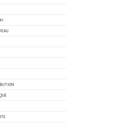
XI
'EAU
IBUTION
QUE
NTE