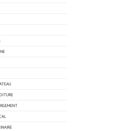
S
GNE
BATEAU
OITURE
ERGEMENT
CAL
INAIRE