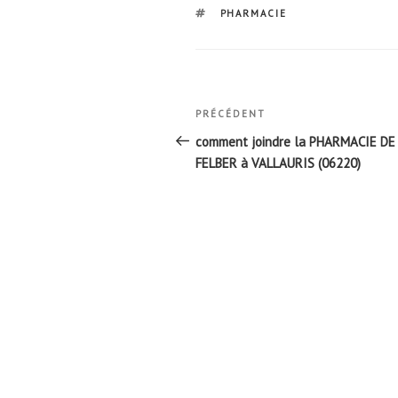
ÉTIQUETTES
PHARMACIE
Navigation
Article
PRÉCÉDENT
de
précédent
comment joindre la PHARMACIE DE
l’article
FELBER à VALLAURIS (06220)