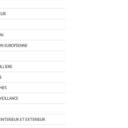
EUR
ON
ON EUROPEENNE
LLIERE
E
IMES
VEILLANCE
NTERIEUR ET EXTERIEUR