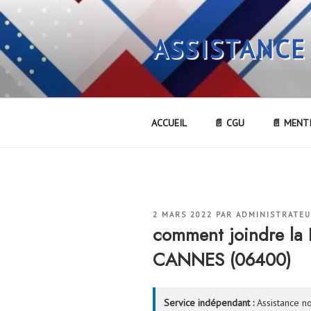
Aller
au
ASSISTANCE
contenu
principal
ACCUEIL
📄 CGU
📄 MENT
PUBLIÉ
2 MARS 2022
PAR
ADMINISTRATE
LE
comment joindre 
CANNES (06400)
Service indépendant :
Assistance no