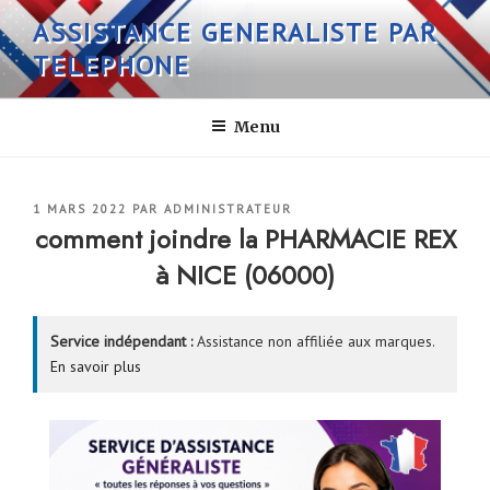
Aller
ASSISTANCE GENERALISTE PAR
au
TELEPHONE
contenu
principal
Menu
PUBLIÉ
1 MARS 2022
PAR
ADMINISTRATEUR
LE
comment joindre la PHARMACIE REX
à NICE (06000)
Service indépendant :
Assistance non affiliée aux marques.
En savoir plus