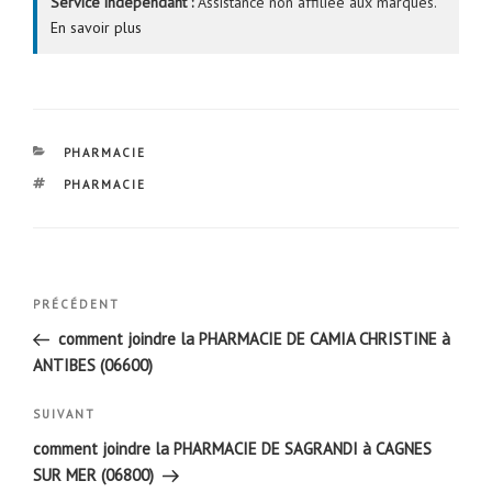
Service indépendant :
Assistance non affiliée aux marques.
En savoir plus
CATÉGORIES
PHARMACIE
ÉTIQUETTES
PHARMACIE
Navigation
Article
PRÉCÉDENT
de
précédent
comment joindre la PHARMACIE DE CAMIA CHRISTINE à
l’article
ANTIBES (06600)
Article
SUIVANT
suivant
comment joindre la PHARMACIE DE SAGRANDI à CAGNES
SUR MER (06800)