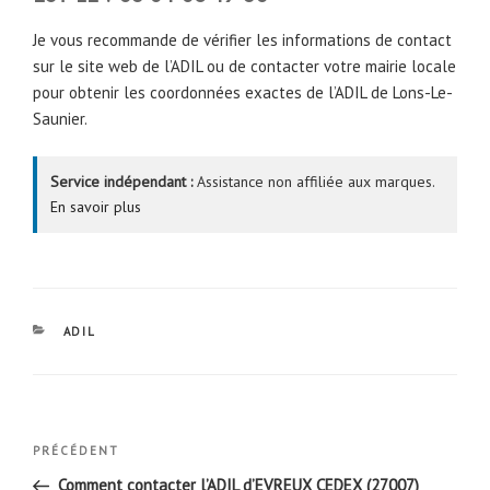
Je vous recommande de vérifier les informations de contact
sur le site web de l’ADIL ou de contacter votre mairie locale
pour obtenir les coordonnées exactes de l’ADIL de Lons-Le-
Saunier.
Service indépendant :
Assistance non affiliée aux marques.
En savoir plus
CATÉGORIES
ADIL
Navigation
Article
PRÉCÉDENT
de
précédent
Comment contacter l’ADIL d’EVREUX CEDEX (27007)