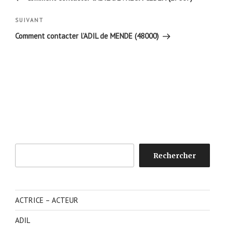
l’article
Article
SUIVANT
suivant
Comment contacter l’ADIL de MENDE (48000)
Rechercher
Rechercher
ACTRICE – ACTEUR
ADIL