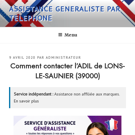
Aller
ASSISTANCE GENERALISTE PAR
au
TELEPHONE
contenu
principal
Menu
PUBLIÉ
9 AVRIL 2020
PAR
ADMINISTRATEUR
LE
Comment contacter l’ADIL de LONS-
LE-SAUNIER (39000)
Service indépendant :
Assistance non affiliée aux marques.
En savoir plus