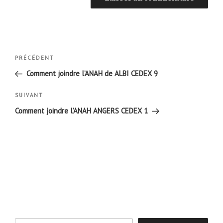
Navigation
Article
PRÉCÉDENT
de
précédent
Comment joindre l’ANAH de ALBI CEDEX 9
l’article
Article
SUIVANT
suivant
Comment joindre l’ANAH ANGERS CEDEX 1