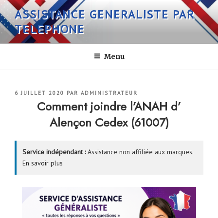
Aller
ASSISTANCE GENERALISTE PAR
au
TELEPHONE
contenu
principal
Menu
PUBLIÉ
6 JUILLET 2020
PAR
ADMINISTRATEUR
LE
Comment joindre l’ANAH d’
Alençon Cedex (61007)
Service indépendant :
Assistance non affiliée aux marques.
En savoir plus