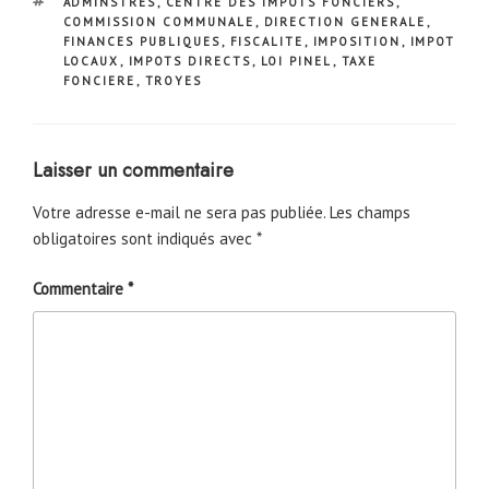
ÉTIQUETTES
ADMINSTRES
,
CENTRE DES IMPOTS FONCIERS
,
COMMISSION COMMUNALE
,
DIRECTION GENERALE
,
FINANCES PUBLIQUES
,
FISCALITE
,
IMPOSITION
,
IMPOT
LOCAUX
,
IMPOTS DIRECTS
,
LOI PINEL
,
TAXE
FONCIERE
,
TROYES
Laisser un commentaire
Votre adresse e-mail ne sera pas publiée.
Les champs
obligatoires sont indiqués avec
*
Commentaire
*