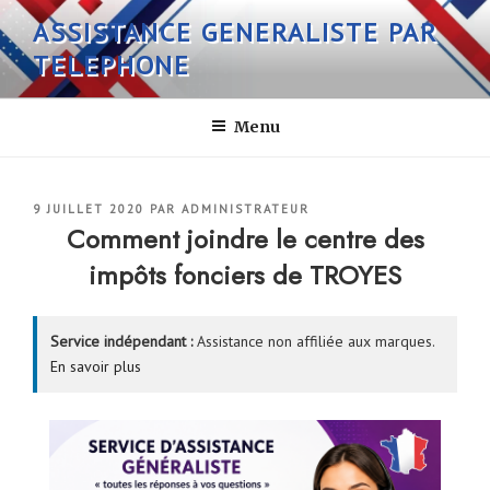
Aller
ASSISTANCE GENERALISTE PAR
au
TELEPHONE
contenu
principal
Menu
PUBLIÉ
9 JUILLET 2020
PAR
ADMINISTRATEUR
LE
Comment joindre le centre des
impôts fonciers de TROYES
Service indépendant :
Assistance non affiliée aux marques.
En savoir plus