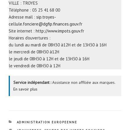
VILLE : TROYES
Téléphone : 03 25 41 68 00
Adresse mail :
sip.troyes-
cellule.fonciere@dgfip.finances.gouv.fr
Site internet :
http://www.impots.gouv.fr
Horaires d’ouvertures :
du lundi au mardi de 08H30 à12H et de 13H30 à 16H
le mercredi de 08H30 à12H
le jeudi de 08H30 à 12H et de 13H30 à 16H
le vendredi de 08H30 à 12H
Service indépendant :
Assistance non affiliée aux marques.
En savoir plus
CATÉGORIES
ADMINISTRATION EUROPEENNE