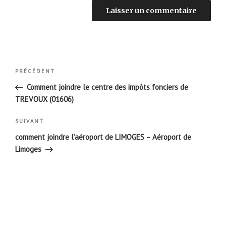
Navigation
Article
PRÉCÉDENT
de
précédent
Comment joindre le centre des impôts fonciers de
l’article
TREVOUX (01606)
Article
SUIVANT
suivant
comment joindre l’aéroport de LIMOGES – Aéroport de
Limoges