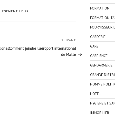
FORMATION
URSEMENT LE PAL
FORMATION TA
FOURNISSEUR D
GARDERIE
SUIVANT
Article
GARE
suivant
tional
Comment joindre l’aéroport international
de Malte
GARE SNCF
GENDARMERIE
GRANDE DISTR
HOMME POLITI
HOTEL
HYGIENE ET SA
IMMOBILIER