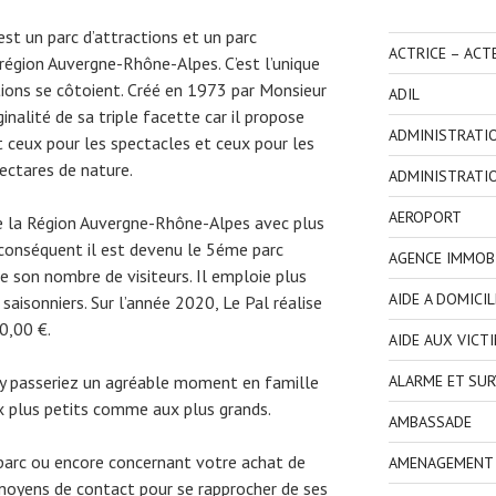
st un parc d’attractions et un parc
ACTRICE – ACT
 région Auvergne-Rhône-Alpes. C’est l’unique
tions se côtoient. Créé en 1973 par Monsieur
ADIL
inalité de sa triple facette car il propose
ADMINISTRATI
 ceux pour les spectacles et ceux pour les
ectares de nature.
ADMINISTRATI
AEROPORT
 de la Région Auvergne-Rhône-Alpes avec plus
conséquent il est devenu le 5éme parc
AGENCE IMMOBI
e son nombre de visiteurs. Il emploie plus
AIDE A DOMICIL
aisonniers. Sur l’année 2020, Le Pal réalise
0,00 €.
AIDE AUX VICT
ALARME ET SUR
s y passeriez un agréable moment en famille
ux plus petits comme aux plus grands.
AMBASSADE
 parc ou encore concernant votre achat de
AMENAGEMENT I
s moyens de contact pour se rapprocher de ses