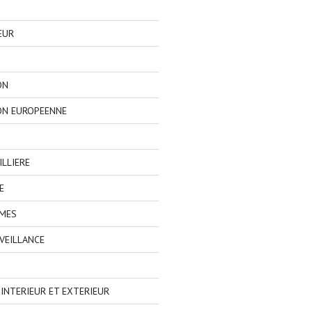
EUR
ON
ON EUROPEENNE
LLIERE
E
IMES
VEILLANCE
NTERIEUR ET EXTERIEUR