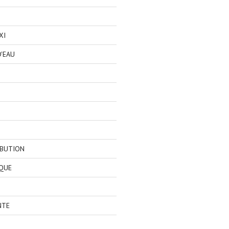
XI
'EAU
IBUTION
QUE
NTE