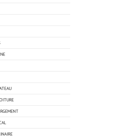
S
GNE
BATEAU
OITURE
ERGEMENT
CAL
INAIRE