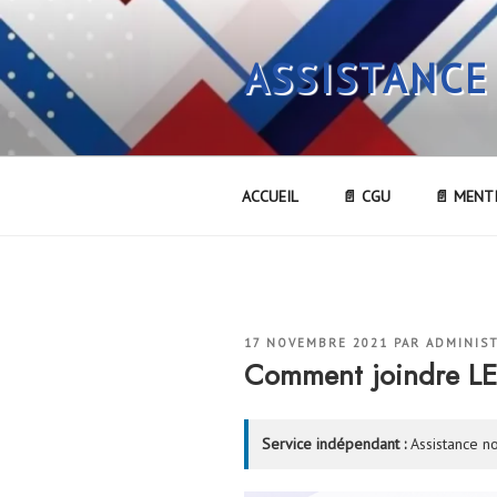
Aller
au
ASSISTANCE
contenu
principal
ACCUEIL
📄 CGU
📄 MENT
PUBLIÉ
17 NOVEMBRE 2021
PAR
ADMINIS
LE
Comment joindre LE
Service indépendant :
Assistance no