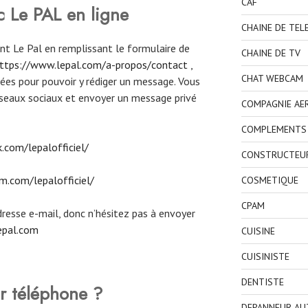
CAF
c Le PAL en ligne
CHAINE DE TEL
ent Le Pal en remplissant le formulaire de
CHAINE DE TV
ttps://www.lepal.com/a-propos/contact
,
CHAT WEBCAM
es pour pouvoir y rédiger un message. Vous
éseaux sociaux et envoyer un message privé
COMPAGNIE AE
COMPLEMENTS 
com/lepalofficiel/
CONSTRUCTEU
m.com/lepalofficiel/
COSMETIQUE
CPAM
resse e-mail, donc n’hésitez pas à envoyer
epal.com
CUISINE
CUISINISTE
DENTISTE
r téléphone ?
DEPANNEUR AU