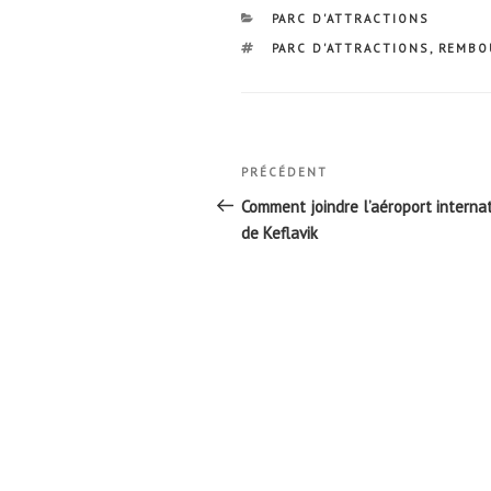
CATÉGORIES
PARC D'ATTRACTIONS
ÉTIQUETTES
PARC D'ATTRACTIONS
,
REMBO
Navigation
Article
PRÉCÉDENT
de
précédent
Comment joindre l’aéroport interna
l’article
de Keflavik