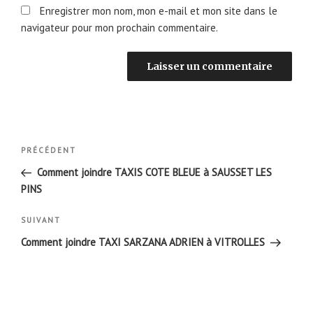
Enregistrer mon nom, mon e-mail et mon site dans le
navigateur pour mon prochain commentaire.
Navigation
Article
PRÉCÉDENT
de
précédent
Comment joindre TAXIS COTE BLEUE à SAUSSET LES
l’article
PINS
Article
SUIVANT
suivant
Comment joindre TAXI SARZANA ADRIEN à VITROLLES