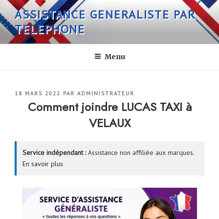
Aller
ASSISTANCE GENERALISTE PAR
au
TELEPHONE
contenu
principal
Menu
PUBLIÉ
18 MARS 2022
PAR
ADMINISTRATEUR
LE
Comment joindre LUCAS TAXI à
VELAUX
Service indépendant :
Assistance non affiliée aux marques.
En savoir plus