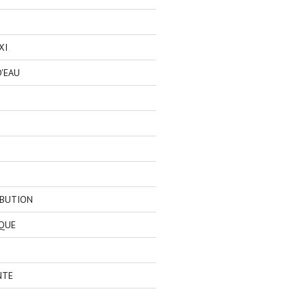
XI
'EAU
IBUTION
QUE
NTE