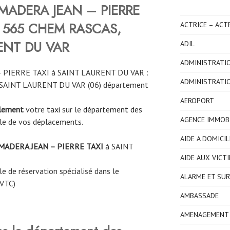
MADERA JEAN – PIERRE
EE 565 CHEM RASCAS,
ACTRICE – ACT
ENT DU VAR
ADIL
ADMINISTRATI
 PIERRE TAXI à SAINT LAURENT DU VAR :
ADMINISTRATI
 à SAINT LAURENT DU VAR (06) département
AEROPORT
ilement
votre
taxi
sur le
département des
AGENCE IMMOBI
le de vos déplacements.
AIDE A DOMICIL
MADERA JEAN – PIERRE TAXI
à SAINT
AIDE AUX VICT
e de réservation spécialisé dans le
ALARME ET SUR
 VTC)
AMBASSADE
AMENAGEMENT I