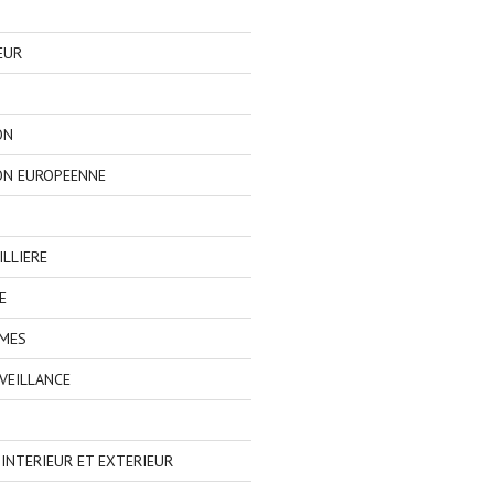
EUR
ON
ON EUROPEENNE
LLIERE
E
IMES
VEILLANCE
NTERIEUR ET EXTERIEUR