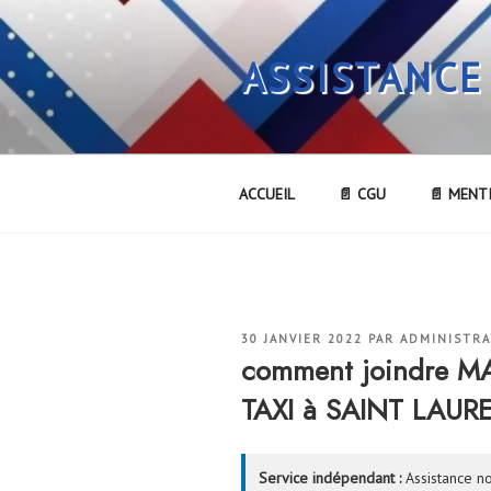
Aller
au
ASSISTANCE
contenu
principal
ACCUEIL
📄 CGU
📄 MENT
PUBLIÉ
30 JANVIER 2022
PAR
ADMINISTR
LE
comment joindre M
TAXI à SAINT LAUR
Service indépendant :
Assistance no