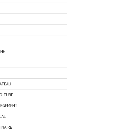
S
GNE
BATEAU
OITURE
ERGEMENT
CAL
INAIRE