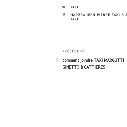
CATÉGORIES
TAXI
ÉTIQUETTES
MADERA JEAN PIERRE TAXI A
TAXI
Navigation
Article
PRÉCÉDENT
de
précédent
comment joindre TAXI MARGUTTI
l’article
GINETTO à GATTIERES