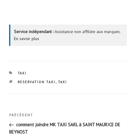
Service indépendant :
Assistance non affiliée aux marques.
En savoir plus
CATÉGORIES
TAXI
ÉTIQUETTES
RESERVATION TAXI
,
TAXI
Navigation
Article
PRÉCÉDENT
de
précédent
comment joindre MK TAXI SARL à SAINT MAURICE DE
l’article
BEYNOST