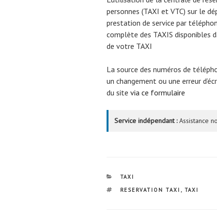
personnes (TAXI et VTC) sur le 
prestation de service par téléphon
complète des TAXIS disponibles da
de votre TAXI
La source des numéros de téléph
un changement ou une erreur d’écri
du site
via ce formulaire
Service indépendant :
Assistance no
CATÉGORIES
TAXI
ÉTIQUETTES
RESERVATION TAXI
,
TAXI