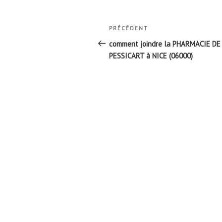
Navigation
Article
PRÉCÉDENT
de
précédent
comment joindre la PHARMACIE DE
l’article
PESSICART à NICE (06000)