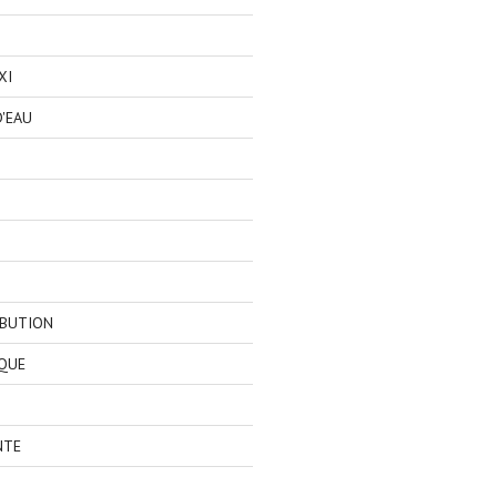
XI
'EAU
IBUTION
QUE
NTE