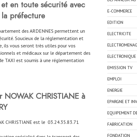
et en toute sécurité avec
E-COMMERCE
 la préfecture
EDITION
 département des ARDENNES permettent un
ELECTRICITE
curité. Soucieux de la réglementation et
ELECTROMENA
, ils vous seront très utiles pour vos
ionnels et médicaux sur le département des
ELECTRONIQUE
de TAXI est soumis à une réglementation
EMISSION TV
EMPLOI
ENERGIE
rver NOWAK CHRISTIANE à
EPARGNE ET IN
RY
EQUIPEMENT D
AK CHRISTIANE est le
03.24.35.83.71
FABRICATION
FONDATION
ervation spécialisé dans le transport des