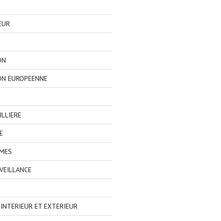
EUR
ON
ON EUROPEENNE
LLIERE
E
IMES
VEILLANCE
NTERIEUR ET EXTERIEUR