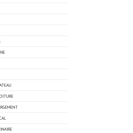
S
GNE
BATEAU
OITURE
ERGEMENT
CAL
INAIRE