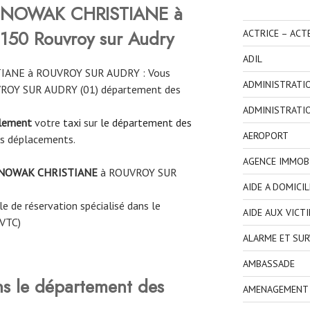
NOWAK CHRISTIANE à
150 Rouvroy sur Audry
ACTRICE – ACT
ADIL
IANE à ROUVROY SUR AUDRY : Vous
ADMINISTRATI
UVROY SUR AUDRY (01) département des
ADMINISTRATI
ilement
votre
taxi
sur
le département des
AEROPORT
os déplacements.
AGENCE IMMOBI
NOWAK CHRISTIANE
à
ROUVROY SUR
AIDE A DOMICIL
e de réservation spécialisé dans le
AIDE AUX VICT
 VTC)
ALARME ET SUR
AMBASSADE
ns le département des
AMENAGEMENT I