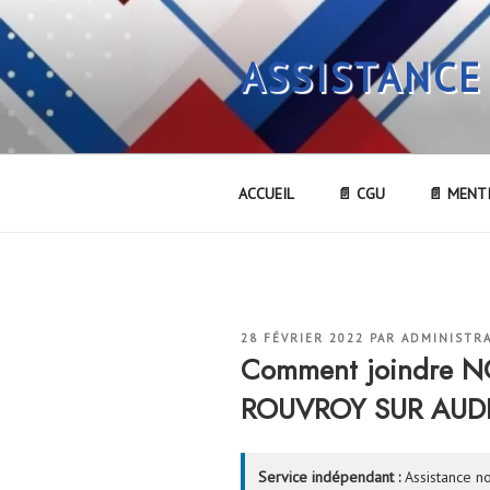
Aller
au
ASSISTANCE
contenu
principal
ACCUEIL
📄 CGU
📄 MENT
PUBLIÉ
28 FÉVRIER 2022
PAR
ADMINISTR
LE
Comment joindre 
ROUVROY SUR AUD
Service indépendant :
Assistance no