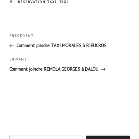
ÉTIQUETTES
RESERVATION TAXI
,
TAXI
Navigation
Article
PRÉCÉDENT
de
précédent
Comment joindre TAXI MORALES à RIEUCROS
l’article
Article
SUIVANT
suivant
Comment joindre REMOLA GEORGES à DALOU
Rechercher