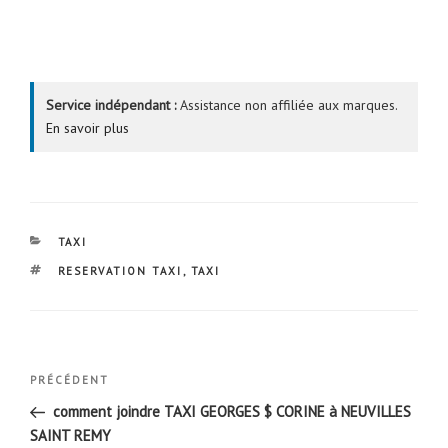
Service indépendant :
Assistance non affiliée aux marques.
En savoir plus
CATÉGORIES
TAXI
ÉTIQUETTES
RESERVATION TAXI
,
TAXI
Navigation
Article
PRÉCÉDENT
de
précédent
comment joindre TAXI GEORGES $ CORINE à NEUVILLES
l’article
SAINT REMY