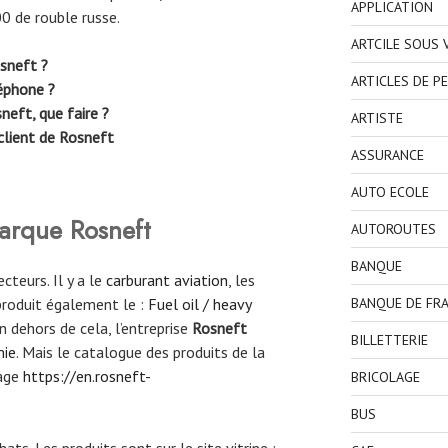
APPLICATION
0 de rouble russe.
ARTCILE SOUS
sneft ?
ARTICLES DE P
éphone ?
neft, que faire ?
ARTISTE
 client de Rosneft
ASSURANCE
AUTO ECOLE
marque Rosneft
AUTOROUTES
BANQUE
cteurs. Il y a le
carburant aviation
, les
 produit également le :
Fuel oil / heavy
BANQUE DE FR
En dehors de cela, l’entreprise
Rosneft
BILLETTERIE
mie
. Mais le catalogue des produits de la
page
https://en.rosneft-
BRICOLAGE
BUS
ats. Les produits sont sur le site vitrine :