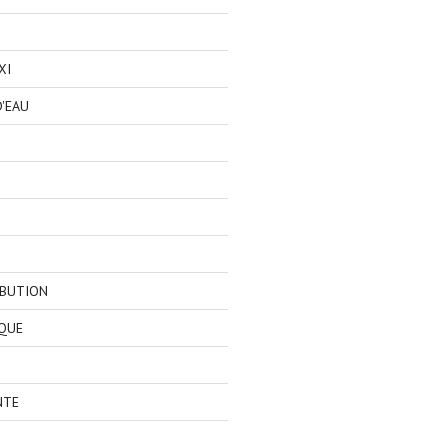
XI
'EAU
IBUTION
QUE
NTE