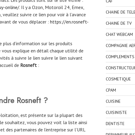
CAF
uy-online/
. Il y a Ozon, Motoroil 24, Emex,
CHAINE DE TEL
 veuillez suivre ce lien pour voir à l’avance
r avant de vous déplacer :
https://en.rosneft-
CHAINE DE TV
CHAT WEBCAM
re plus d’information sur les produits
COMPAGNIE AE
 vous explique en détail chaque utilité de
COMPLEMENTS 
ités à suivre le lien suivre le lien suivant
accueil de
Rosneft
:
CONSTRUCTEU
COSMETIQUE
CPAM
ndre Rosneft ?
CUISINE
CUISINISTE
loitation, est présente sur la plupart des
e souhaitez, vous pouvez voit la liste ainsi
DENTISTE
et des partenaires de l’entreprise sur l’URL
DEPANNEUR AU