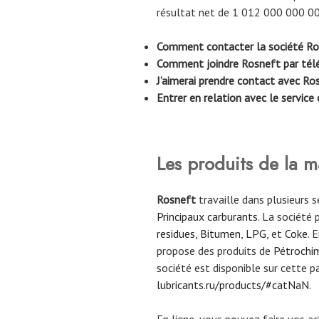
résultat net de 1 012 000 000 00
Comment contacter la société Ro
Comment joindre Rosneft par tél
J’aimerai prendre contact avec Ros
Entrer en relation avec le service
Les produits de la 
Rosneft
travaille dans plusieurs se
Principaux carburants
. La société
residues
,
Bitumen
,
LPG
, et
Coke
. 
propose des produits de
Pétrochi
société est disponible sur cette 
lubricants.ru/products/#catNaN
.
En ligne, vous pouvez faire vos ach