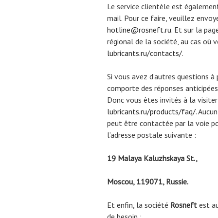
Le service clientèle est également
mail. Pour ce faire, veuillez envo
hotline@rosneft.ru
. Et sur la pa
régional de la société, au cas où 
lubricants.ru/contacts/
.
Si vous avez d’autres questions à p
comporte des réponses anticipée
Donc vous êtes invités à la visiter
lubricants.ru/products/faq/
. Aucu
peut être contactée par la voie p
l’adresse postale suivante :
19 Malaya Kaluzhskaya St.,
Moscou, 119071, Russie.
Et enfin, la société
Rosneft
est a
de besoin :