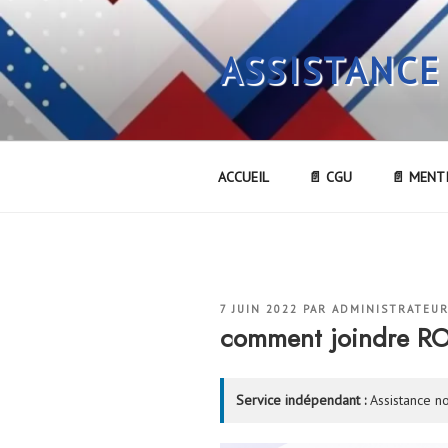
Aller
au
ASSISTANCE
contenu
principal
ACCUEIL
📄 CGU
📄 MENT
PUBLIÉ
7 JUIN 2022
PAR
ADMINISTRATEU
LE
comment joindre R
Service indépendant :
Assistance no