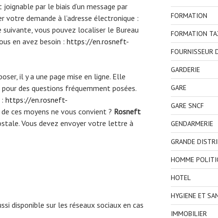
 joignable par le biais d’un message par
FORMATION
yer votre demande à l’adresse électronique :
ge suivante, vous pouvez localiser le Bureau
FORMATION TA
vous en avez besoin :
https://en.rosneft-
FOURNISSEUR D
GARDERIE
oser, il y a une page mise en ligne. Elle
s pour des questions fréquemment posées.
GARE
 :
https://en.rosneft-
GARE SNCF
n de ces moyens ne vous convient ?
Rosneft
ostale. Vous devez envoyer votre lettre à
GENDARMERIE
GRANDE DISTR
HOMME POLITI
HOTEL
HYGIENE ET SA
ussi disponible sur les réseaux sociaux en cas
IMMOBILIER