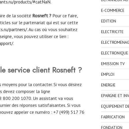
icants.ru/products/#catNaN
.
E-COMMERCE
ire de la société
Rosneft ?
Pour ce faire,
EDITION
rticles sur le partenariat qui est sur cette
ts.ru/partners/
. Au cas où vous souhaitez
ELECTRICITE
seigne, vous pouvez utiliser ce lien :
ELECTROMENA
upport/
.
ELECTRONIQUE
EMISSION TV
 service client Rosneft ?
EMPLOI
s moyens pour la contacter. Si vous désirez
ENERGIE
us devez composer la ligne
EPARGNE ET IN
 8 800 200 1070. Un assistant va vous
urnier des réponses satisfaisantes. Si vous
EQUIPEMENT D
s pouvez appeler ce numéro : +7 (499) 517 76
FABRICATION
FONDATION