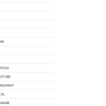
S
GNE
BATEAU
OITURE
ERGEMENT
CAL
INAIRE