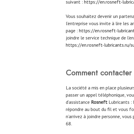
suivant :
https://en.rosneft-lubr
Vous souhaitez devenir un partena
l’entreprise vous invite à lire les a
page :
https://en.rosneft-lubrican
joindre le service technique de l’en
https://en.rosneft-lubricants.ru/s
Comment contacter le
La société a mis en place plusieur
passer un appel téléphonique, vo
d’assistance
Rosneft
Lubricants :
répondre au bout du fil et vous fo
n’arrivez à joindre personne, vou
68.