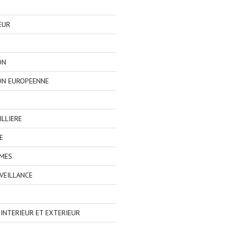
EUR
ON
ON EUROPEENNE
LLIERE
E
IMES
VEILLANCE
NTERIEUR ET EXTERIEUR