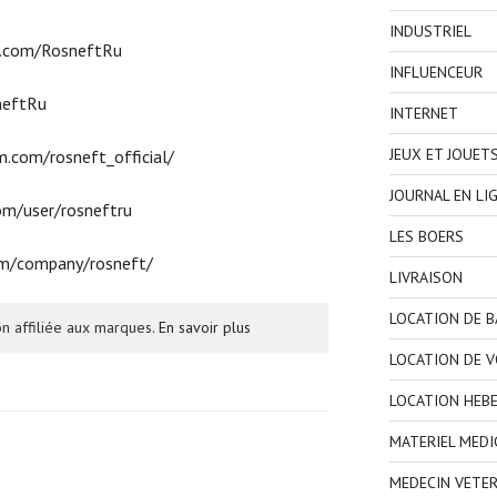
INDUSTRIEL
k.com/RosneftRu
INFLUENCEUR
neftRu
INTERNET
JEUX ET JOUET
.com/rosneft_official/
JOURNAL EN LI
om/user/rosneftru
LES BOERS
om/company/rosneft/
LIVRAISON
LOCATION DE 
n affiliée aux marques.
En savoir plus
LOCATION DE V
LOCATION HEB
MATERIEL MEDI
MEDECIN VETER