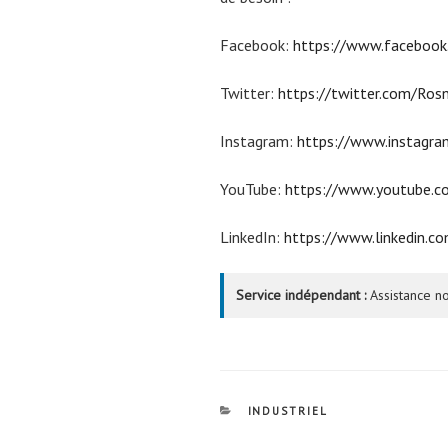
Facebook:
https://www.faceboo
Twitter:
https://twitter.com/Ros
Instagram:
https://www.instagram
YouTube:
https://www.youtube.c
LinkedIn:
https://www.linkedin.c
Service indépendant :
Assistance no
CATÉGORIES
INDUSTRIEL