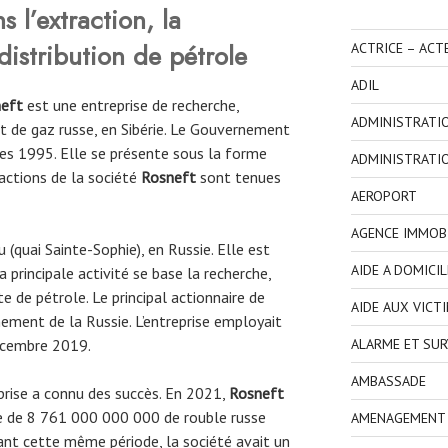
s l’extraction, la
distribution de pétrole
ACTRICE – ACT
ADIL
neft
est une entreprise de recherche,
ADMINISTRATI
et de gaz russe, en Sibérie. Le Gouvernement
ées 1995. Elle se présente sous la forme
ADMINISTRATI
 actions de la société
Rosneft
sont tenues
AEROPORT
AGENCE IMMOBI
 (quai Sainte-Sophie), en Russie. Elle est
AIDE A DOMICIL
a principale activité se base la recherche,
te de pétrole. Le principal actionnaire de
AIDE AUX VICT
ement de la Russie. L’entreprise employait
ALARME ET SUR
décembre 2019.
AMBASSADE
prise a connu des succès. En 2021,
Rosneft
e de 8 761 000 000 000 de rouble russe
AMENAGEMENT I
ant cette même période, la société avait un