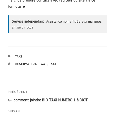
merci de prendre contact avec l’éditeur du site
via ce
formulaire
Service indépendant :
Assistance non affiliée aux marques.
En savoir plus
CATÉGORIES
TAXI
ÉTIQUETTES
RESERVATION TAXI
,
TAXI
Navigation
Article
PRÉCÉDENT
de
précédent
comment joindre BIO TAXI NUMERO 1 à BIOT
l’article
Article
SUIVANT