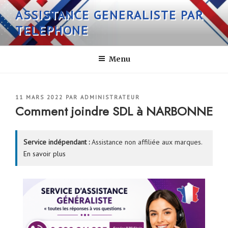
Aller
ASSISTANCE GENERALISTE PAR
au
TELEPHONE
contenu
principal
Menu
PUBLIÉ
11 MARS 2022
PAR
ADMINISTRATEUR
LE
Comment joindre SDL à NARBONNE
Service indépendant :
Assistance non affiliée aux marques.
En savoir plus