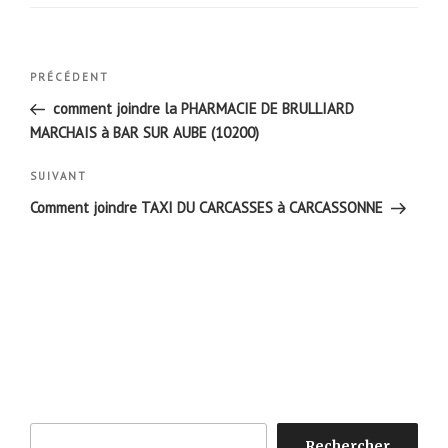
Navigation
Article
PRÉCÉDENT
de
précédent
comment joindre la PHARMACIE DE BRULLIARD
l’article
MARCHAIS à BAR SUR AUBE (10200)
Article
SUIVANT
suivant
Comment joindre TAXI DU CARCASSES à CARCASSONNE
Rechercher
Rechercher