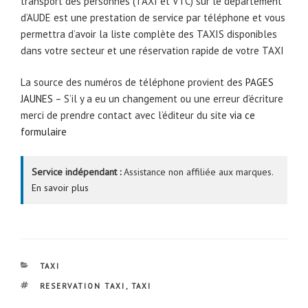
transport des personnes (TAXI et VTC) sur le département
d’AUDE est une prestation de service par téléphone et vous
permettra d’avoir la liste complète des TAXIS disponibles
dans votre secteur et une réservation rapide de votre TAXI
La source des numéros de téléphone provient des
PAGES
JAUNES
– S’il y a eu un changement ou une erreur d’écriture
merci de prendre contact avec l’éditeur du site
via ce
formulaire
Service indépendant :
Assistance non affiliée aux marques.
En savoir plus
CATÉGORIES
TAXI
ÉTIQUETTES
RESERVATION TAXI
,
TAXI