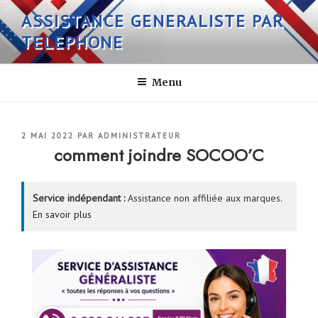
Aller
ASSISTANCE GENERALISTE PAR
au
TELEPHONE
contenu
principal
Menu
PUBLIÉ
2 MAI 2022
PAR
ADMINISTRATEUR
LE
comment joindre SOCOO’C
Service indépendant :
Assistance non affiliée aux marques.
En savoir plus