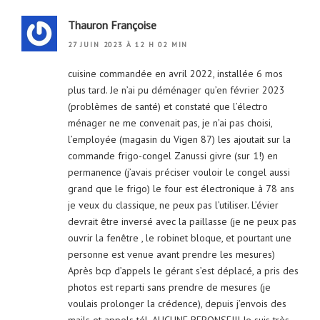
Thauron Françoise
27 JUIN 2023 À 12 H 02 MIN
cuisine commandée en avril 2022, installée 6 mos
plus tard. Je n’ai pu déménager qu’en février 2023
(problèmes de santé) et constaté que l’électro
ménager ne me convenait pas, je n’ai pas choisi,
l’employée (magasin du Vigen 87) les ajoutait sur la
commande frigo-congel Zanussi givre (sur 1!) en
permanence (j’avais préciser vouloir le congel aussi
grand que le frigo) le four est électronique à 78 ans
je veux du classique, ne peux pas l’utiliser. L’évier
devrait être inversé avec la paillasse (je ne peux pas
ouvrir la fenêtre , le robinet bloque, et pourtant une
personne est venue avant prendre les mesures)
Après bcp d’appels le gérant s’est déplacé, a pris des
photos est reparti sans prendre de mesures (je
voulais prolonger la crédence), depuis j’envois des
mails et appels tél. AUCUNE REPONSE!!! Je suis très