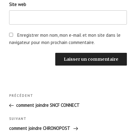
Site web
Enregistrer mon nom, mon e-mail et mon site dans le
navigateur pour mon prochain commentaire.
Navigation
Article
PRÉCÉDENT
de
précédent
comment joindre SNCF CONNECT
l’article
Article
SUIVANT
suivant
comment joindre CHRONOPOST