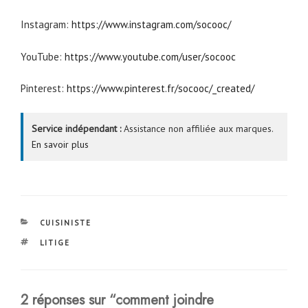
Instagram:
https://www.instagram.com/socooc/
YouTube:
https://www.youtube.com/user/socooc
Pinterest:
https://www.pinterest.fr/socooc/_created/
Service indépendant :
Assistance non affiliée aux marques.
En savoir plus
CATÉGORIES
CUISINISTE
ÉTIQUETTES
LITIGE
2 réponses sur “comment joindre