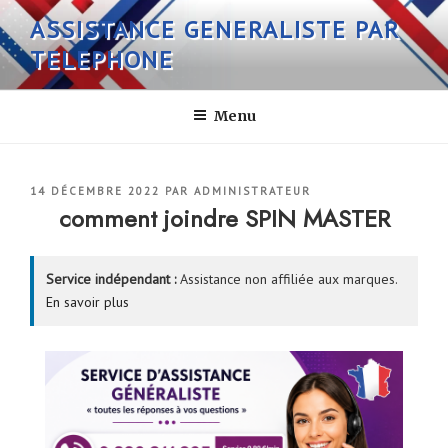
Aller
ASSISTANCE GENERALISTE PAR
au
TELEPHONE
contenu
principal
Menu
PUBLIÉ
14 DÉCEMBRE 2022
PAR
ADMINISTRATEUR
LE
comment joindre SPIN MASTER
Service indépendant :
Assistance non affiliée aux marques.
En savoir plus