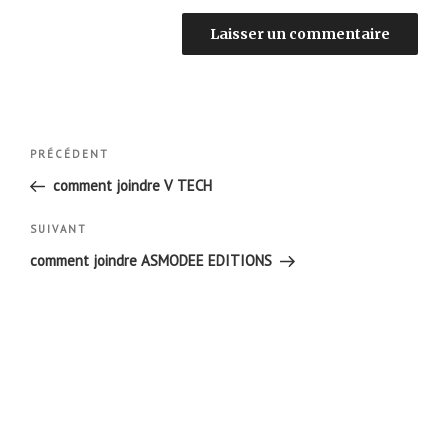
Navigation
Article
PRÉCÉDENT
de
précédent
comment joindre V TECH
l’article
Article
SUIVANT
suivant
comment joindre ASMODEE EDITIONS