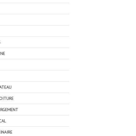
S
GNE
BATEAU
OITURE
ERGEMENT
CAL
INAIRE