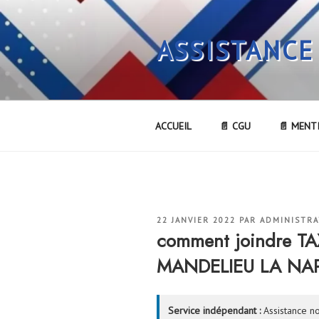
Aller
au
ASSISTANCE
contenu
principal
ACCUEIL
📄 CGU
📄 MENT
PUBLIÉ
22 JANVIER 2022
PAR
ADMINISTR
LE
comment joindre T
MANDELIEU LA NA
Service indépendant :
Assistance no