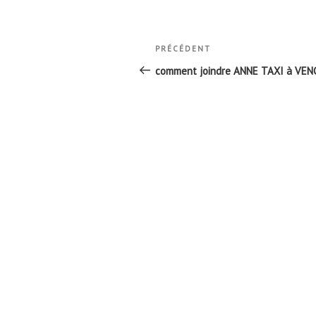
Navigation
Article
PRÉCÉDENT
de
précédent
comment joindre ANNE TAXI à VEN
l’article