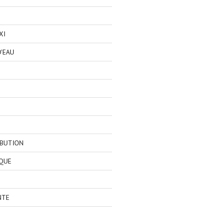
XI
'EAU
IBUTION
QUE
NTE