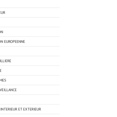
EUR
ON
ON EUROPEENNE
LLIERE
E
IMES
VEILLANCE
NTERIEUR ET EXTERIEUR