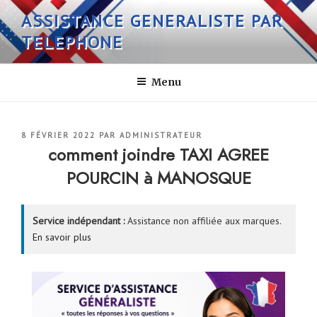
Aller
ASSISTANCE GENERALISTE PAR
au
TELEPHONE
contenu
principal
Menu
PUBLIÉ
8 FÉVRIER 2022
PAR
ADMINISTRATEUR
LE
comment joindre TAXI AGREE
POURCIN à MANOSQUE
Service indépendant :
Assistance non affiliée aux marques.
En savoir plus