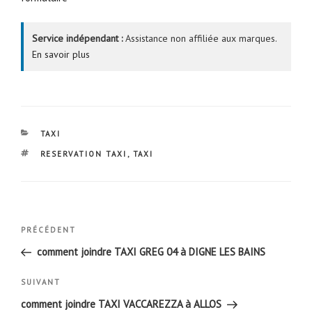
Service indépendant :
Assistance non affiliée aux marques.
En savoir plus
CATÉGORIES
TAXI
ÉTIQUETTES
RESERVATION TAXI
,
TAXI
Navigation
Article
PRÉCÉDENT
de
précédent
comment joindre TAXI GREG 04 à DIGNE LES BAINS
l’article
Article
SUIVANT
suivant
comment joindre TAXI VACCAREZZA à ALLOS