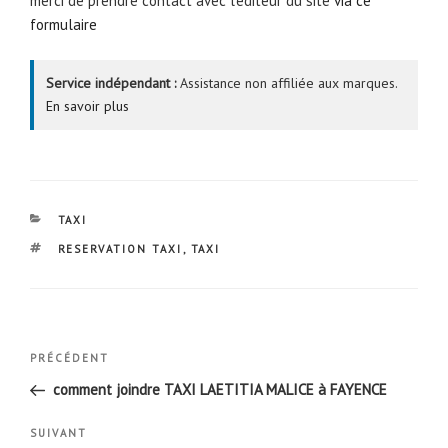
merci de prendre contact avec l’éditeur du site
via ce
formulaire
Service indépendant :
Assistance non affiliée aux marques.
En savoir plus
CATÉGORIES
TAXI
ÉTIQUETTES
RESERVATION TAXI
,
TAXI
Navigation
Article
PRÉCÉDENT
de
précédent
comment joindre TAXI LAETITIA MALICE à FAYENCE
l’article
Article
SUIVANT