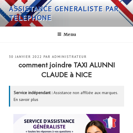
Aller
ASSISTANCE GENERALISTE PAR
au
TELEPHONE
contenu
principal
Menu
PUBLIÉ
30 JANVIER 2022
PAR
ADMINISTRATEUR
LE
comment joindre TAXI ALUNNI
CLAUDE à NICE
Service indépendant :
Assistance non affiliée aux marques.
En savoir plus