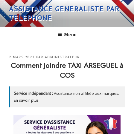
Aller
ASSISTANCE GENERALISTE PAR
au
TELEPHONE
contenu
principal
Menu
PUBLIÉ
2 MARS 2022
PAR
ADMINISTRATEUR
LE
Comment joindre TAXI ARSEGUEL à
COS
Service indépendant :
Assistance non affiliée aux marques.
En savoir plus