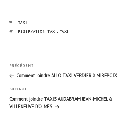
CATÉGORIES
TAXI
ÉTIQUETTES
RESERVATION TAXI
,
TAXI
Navigation
Article
PRÉCÉDENT
de
précédent
Comment joindre ALLO TAXI VERDIER à MIREPOIX
l’article
Article
SUIVANT
suivant
Comment joindre TAXIS AUDABRAM JEAN-MICHEL à
VILLENEUVE D’OLMES