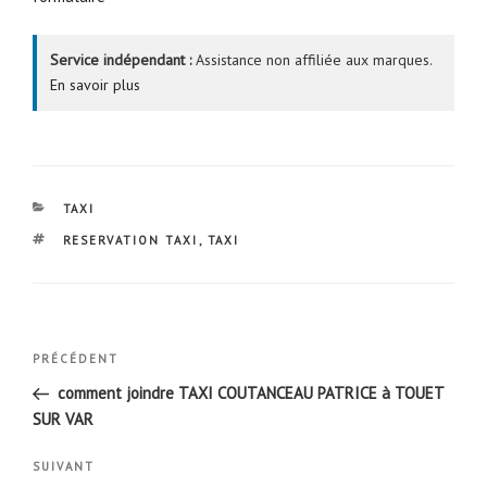
Service indépendant :
Assistance non affiliée aux marques.
En savoir plus
CATÉGORIES
TAXI
ÉTIQUETTES
RESERVATION TAXI
,
TAXI
Navigation
Article
PRÉCÉDENT
de
précédent
comment joindre TAXI COUTANCEAU PATRICE à TOUET
l’article
SUR VAR
Article
SUIVANT