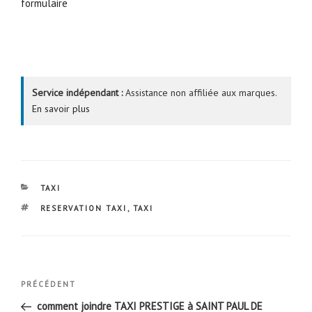
formulaire
Service indépendant :
Assistance non affiliée aux marques.
En savoir plus
CATÉGORIES
TAXI
ÉTIQUETTES
RESERVATION TAXI
,
TAXI
Navigation
Article
PRÉCÉDENT
de
précédent
comment joindre TAXI PRESTIGE à SAINT PAUL DE