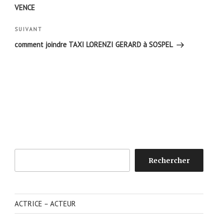
l’article
VENCE
Article
SUIVANT
suivant
comment joindre TAXI LORENZI GERARD à SOSPEL
Rechercher
Rechercher
ACTRICE – ACTEUR