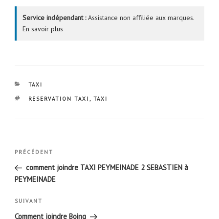
Service indépendant :
Assistance non affiliée aux marques.
En savoir plus
CATÉGORIES
TAXI
ÉTIQUETTES
RESERVATION TAXI
,
TAXI
Navigation
Article
PRÉCÉDENT
de
précédent
comment joindre TAXI PEYMEINADE 2 SEBASTIEN à
l’article
PEYMEINADE
Article
SUIVANT
suivant
Comment joindre Boing