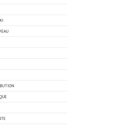
XI
'EAU
IBUTION
QUE
NTE