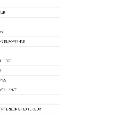
EUR
ON
ON EUROPEENNE
LLIERE
E
IMES
VEILLANCE
NTERIEUR ET EXTERIEUR