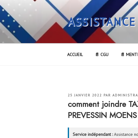
Aller
au
ASSISTANCE
contenu
principal
ACCUEIL
📄 CGU
📄 MENT
PUBLIÉ
25 JANVIER 2022
PAR
ADMINISTR
LE
comment joindre T
PREVESSIN MOENS
Service indépendant :
Assistance no