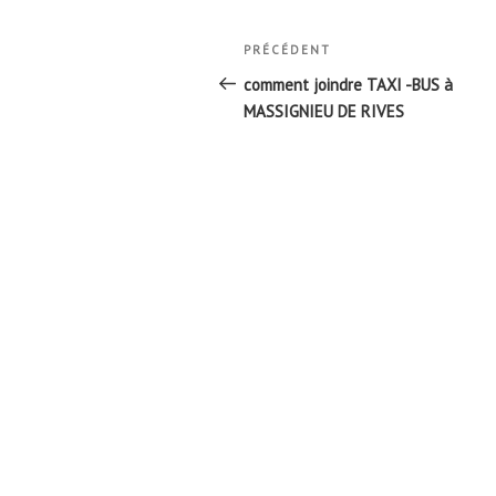
Navigation
Article
PRÉCÉDENT
de
précédent
comment joindre TAXI -BUS à
l’article
MASSIGNIEU DE RIVES