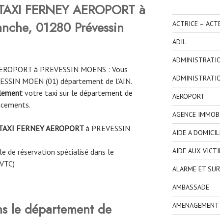
TAXI FERNEY AEROPORT à
nche, 01280 Prévessin
ACTRICE – ACT
ADIL
ADMINISTRATI
AEROPORT à PREVESSIN MOENS : Vous
ADMINISTRATI
VESSIN MOEN (01) département de l’AIN.
ilement
votre
taxi
sur le
département de
AEROPORT
acements.
AGENCE IMMOBI
TAXI FERNEY AEROPORT
à PREVESSIN
AIDE A DOMICIL
AIDE AUX VICT
e de réservation spécialisé dans le
 VTC)
ALARME ET SUR
AMBASSADE
ns le département de
AMENAGEMENT I