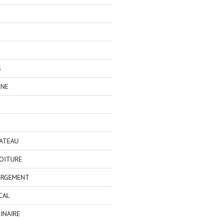
S
GNE
BATEAU
OITURE
ERGEMENT
CAL
INAIRE