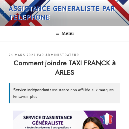
Aller
ASSISTANCE GENERALISTE PAR
au
TELEPHONE
contenu
principal
Menu
PUBLIÉ
21 MARS 2022
PAR
ADMINISTRATEUR
LE
Comment joindre TAXI FRANCK à
ARLES
Service indépendant :
Assistance non affiliée aux marques.
En savoir plus