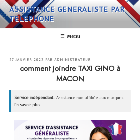
Aller
ASSISTANCE GENERALISTE PAR
au
TELEPHONE
contenu
principal
Menu
PUBLIÉ
27 JANVIER 2022
PAR
ADMINISTRATEUR
LE
comment joindre TAXI GINO à
MACON
Service indépendant :
Assistance non affiliée aux marques.
En savoir plus