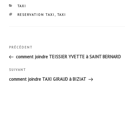
CATÉGORIES
TAXI
ÉTIQUETTES
RESERVATION TAXI
,
TAXI
Navigation
Article
PRÉCÉDENT
de
précédent
comment joindre TEISSIER YVETTE à SAINT BERNARD
l’article
Article
SUIVANT
suivant
comment joindre TAXI GIRAUD à BIZIAT