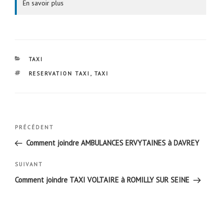
En savoir plus
CATÉGORIES
TAXI
ÉTIQUETTES
RESERVATION TAXI
,
TAXI
Navigation
Article
PRÉCÉDENT
de
précédent
Comment joindre AMBULANCES ERVYTAINES à DAVREY
l’article
Article
SUIVANT
suivant
Comment joindre TAXI VOLTAIRE à ROMILLY SUR SEINE