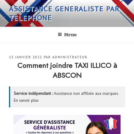
Aller
ASSISTANCE GENERALISTE PAR
au
TELEPHONE
contenu
principal
Menu
PUBLIÉ
13 JANVIER 2022
PAR
ADMINISTRATEUR
LE
Comment joindre TAXI ILLICO à
ABSCON
Service indépendant :
Assistance non affiliée aux marques.
En savoir plus