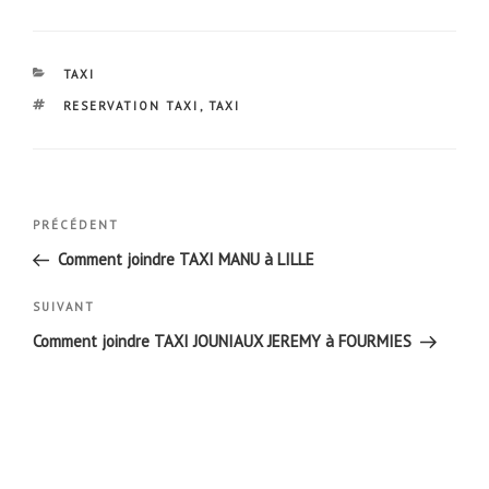
CATÉGORIES
TAXI
ÉTIQUETTES
RESERVATION TAXI
,
TAXI
Navigation
Article
PRÉCÉDENT
de
précédent
Comment joindre TAXI MANU à LILLE
l’article
Article
SUIVANT
suivant
Comment joindre TAXI JOUNIAUX JEREMY à FOURMIES