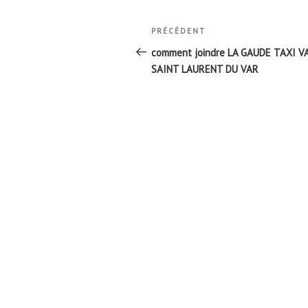
Navigation
Article
PRÉCÉDENT
de
précédent
comment joindre LA GAUDE TAXI V
l’article
SAINT LAURENT DU VAR