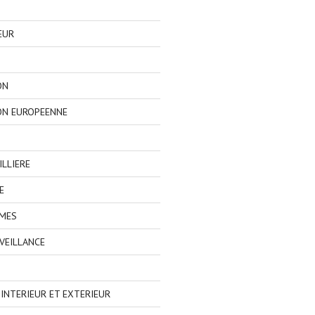
EUR
ON
ON EUROPEENNE
LLIERE
E
IMES
VEILLANCE
NTERIEUR ET EXTERIEUR