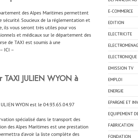
E-COMMERCE
département des Alpes Maritimes permettent
 sécurité. Soucieux de la réglementation et
EDITION
, ils vous seront très utiles pour vos
ELECTRICITE
ionnels et médicaux sur le département des
ourse de TAXI est soumis à une
ELECTROMENA
 –
ICI
–
ELECTRONIQUE
EMISSION TV
ver TAXI JULIEN WYON à
EMPLOI
ENERGIE
EPARGNE ET IN
JULIEN WYON est le 04.93.65.04.97
EQUIPEMENT D
ervation spécialisé dans le transport des
FABRICATION
gion des Alpes Maritimes est une prestation
permettra d’avoir la liste complète des
FONDATION