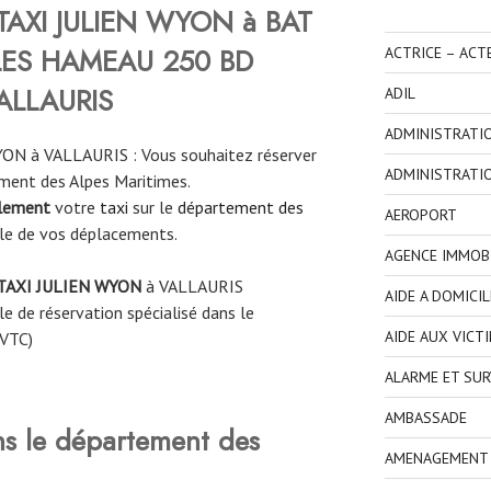
TAXI JULIEN WYON à BAT
LES HAMEAU 250 BD
ACTRICE – ACT
ALLAURIS
ADIL
ADMINISTRATI
ON à VALLAURIS : Vous souhaitez réserver
ADMINISTRATI
ment des Alpes Maritimes.
ilement
votre
taxi
sur le
département des
AEROPORT
le de vos déplacements.
AGENCE IMMOBI
TAXI JULIEN WYON
à VALLAURIS
AIDE A DOMICIL
e de réservation spécialisé dans le
AIDE AUX VICT
 VTC)
ALARME ET SUR
AMBASSADE
ns le département des
AMENAGEMENT I