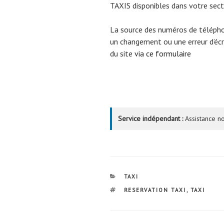
TAXIS disponibles dans votre sect
La source des numéros de téléph
un changement ou une erreur d’écri
du site
via ce formulaire
Service indépendant :
Assistance no
CATÉGORIES
TAXI
ÉTIQUETTES
RESERVATION TAXI
,
TAXI