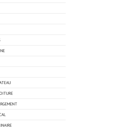
S
GNE
BATEAU
OITURE
ERGEMENT
CAL
INAIRE