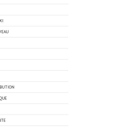
XI
'EAU
IBUTION
QUE
NTE