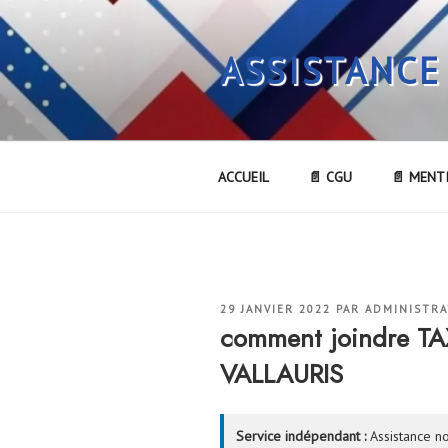
Aller
au
ASSISTANCE
contenu
principal
ACCUEIL
📄 CGU
📄 MENT
PUBLIÉ
29 JANVIER 2022
PAR
ADMINISTR
LE
comment joindre T
VALLAURIS
Service indépendant :
Assistance no