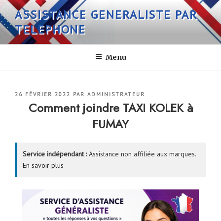
Aller
ASSISTANCE GENERALISTE PAR
au
TELEPHONE
contenu
principal
Menu
PUBLIÉ
26 FÉVRIER 2022
PAR
ADMINISTRATEUR
LE
Comment joindre TAXI KOLEK à
FUMAY
Service indépendant :
Assistance non affiliée aux marques.
En savoir plus