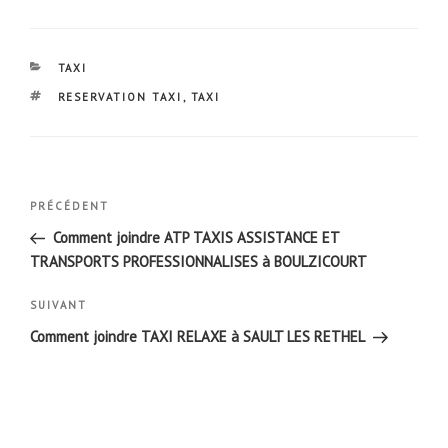
CATÉGORIES
TAXI
ÉTIQUETTES
RESERVATION TAXI
,
TAXI
Navigation
Article
PRÉCÉDENT
de
précédent
Comment joindre ATP TAXIS ASSISTANCE ET
l’article
TRANSPORTS PROFESSIONNALISES à BOULZICOURT
Article
SUIVANT
suivant
Comment joindre TAXI RELAXE à SAULT LES RETHEL