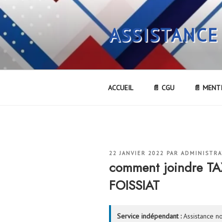
Aller
au
ASSISTANCE
contenu
principal
ACCUEIL
📄 CGU
📄 MENT
PUBLIÉ
22 JANVIER 2022
PAR
ADMINISTR
LE
comment joindre T
FOISSIAT
Service indépendant :
Assistance no