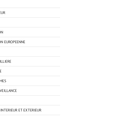
EUR
ON
ON EUROPEENNE
LLIERE
E
IMES
VEILLANCE
NTERIEUR ET EXTERIEUR