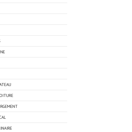
S
GNE
BATEAU
OITURE
ERGEMENT
CAL
INAIRE