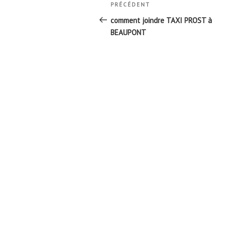
Navigation
Article
PRÉCÉDENT
de
précédent
comment joindre TAXI PROST à
l’article
BEAUPONT