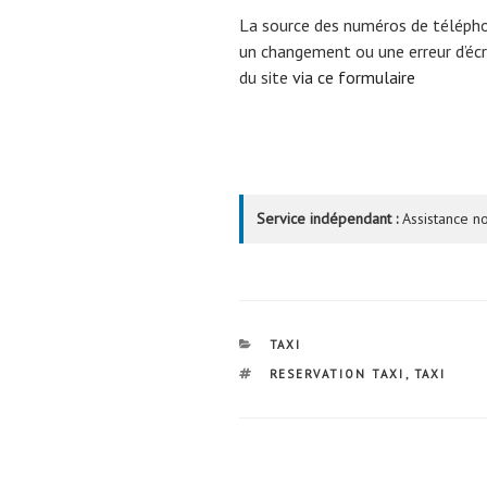
La source des numéros de téléph
un changement ou une erreur d’écri
du site
via ce formulaire
Service indépendant :
Assistance no
CATÉGORIES
TAXI
ÉTIQUETTES
RESERVATION TAXI
,
TAXI