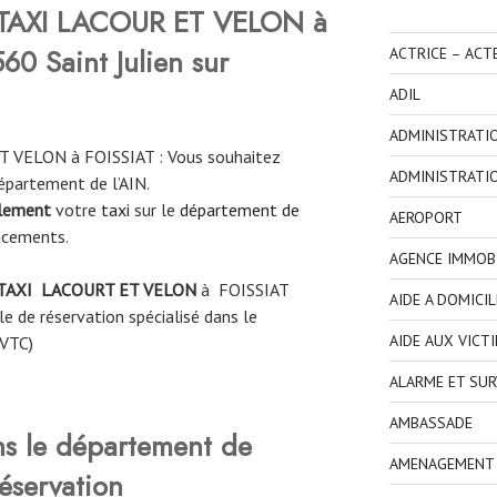
TAXI LACOUR ET VELON à
60 Saint Julien sur
ACTRICE – ACT
ADIL
ADMINISTRATI
 VELON à FOISSIAT : Vous souhaitez
ADMINISTRATI
département de l’AIN.
ilement
votre
taxi
sur le
département de
AEROPORT
acements.
AGENCE IMMOBI
TAXI
LACOURT ET VELON
à
FOISSIAT
AIDE A DOMICIL
e de réservation spécialisé dans le
AIDE AUX VICT
 VTC)
ALARME ET SUR
AMBASSADE
ns le département de
AMENAGEMENT I
éservation