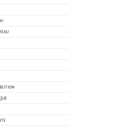
XI
'EAU
IBUTION
QUE
NTE