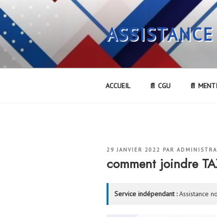
Aller
au
ASSISTANCE
contenu
principal
ACCUEIL
📄 CGU
📄 MENT
PUBLIÉ
29 JANVIER 2022
PAR
ADMINISTR
LE
comment joindre T
Service indépendant :
Assistance no