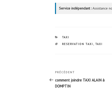
Service indépendant :
Assistance no
CATÉGORIES
TAXI
ÉTIQUETTES
RESERVATION TAXI
,
TAXI
Navigation
Article
PRÉCÉDENT
de
précédent
comment joindre TAXI ALAIN à
l’article
DOMPTIN