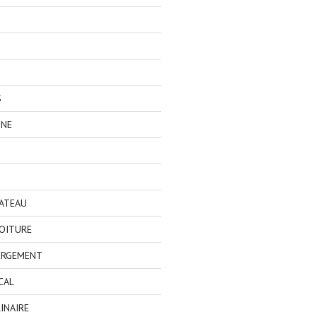
S
GNE
BATEAU
OITURE
ERGEMENT
CAL
INAIRE