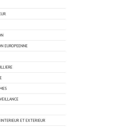
EUR
ON
ON EUROPEENNE
LLIERE
E
IMES
VEILLANCE
NTERIEUR ET EXTERIEUR