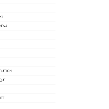
XI
'EAU
IBUTION
QUE
NTE