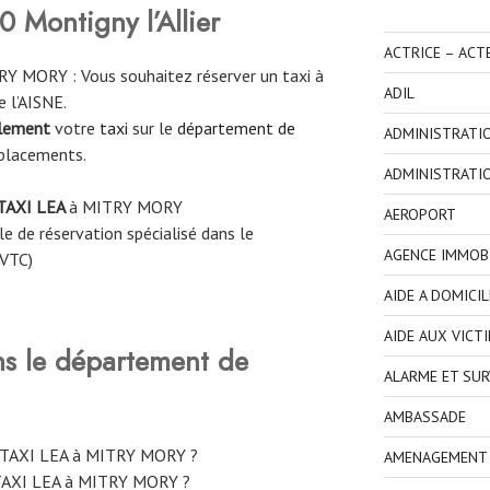
Montigny l’Allier
ACTRICE – ACT
Y MORY : Vous souhaitez réserver un taxi à
ADIL
 l’AISNE.
ilement
votre
taxi
sur le
département de
ADMINISTRATI
éplacements.
ADMINISTRATI
TAXI LEA
à MITRY MORY
AEROPORT
e de réservation spécialisé dans le
AGENCE IMMOBI
 VTC)
AIDE A DOMICIL
AIDE AUX VICT
ns le département de
ALARME ET SUR
AMBASSADE
e TAXI LEA à MITRY MORY ?
AMENAGEMENT I
TAXI LEA à MITRY MORY ?