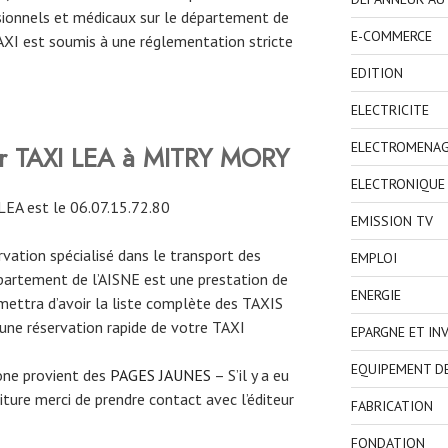
ionnels et médicaux sur le département de
E-COMMERCE
TAXI est soumis à une réglementation stricte
EDITION
ELECTRICITE
ELECTROMENA
ver TAXI LEA à MITRY MORY
ELECTRONIQUE
EA est le 06.07.15.72.80
EMISSION TV
ervation spécialisé dans le transport des
EMPLOI
partement de l’AISNE est une prestation de
ENERGIE
mettra d’avoir la liste complète des TAXIS
 une réservation rapide de votre TAXI
EPARGNE ET IN
EQUIPEMENT D
one provient des
PAGES JAUNES
– S’il y a eu
ture merci de prendre contact avec l’éditeur
FABRICATION
FONDATION