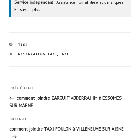
Service indépendant :
Assistance non affiliée aux marques.
En savoir plus
CATÉGORIES
TAXI
ÉTIQUETTES
RESERVATION TAXI
,
TAXI
Navigation
Article
PRÉCÉDENT
de
précédent
comment joindre ZARGUIT ABDERRAHIM à ESSOMES
l’article
SUR MARNE
Article
SUIVANT
suivant
comment joindre TAXI FOULON à VILLENEUVE SUR AISNE