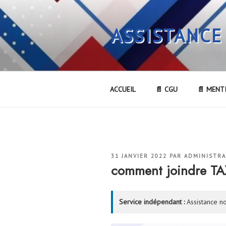
Aller
au
ASSISTANCE
contenu
principal
ACCUEIL
📄 CGU
📄 MENT
PUBLIÉ
31 JANVIER 2022
PAR
ADMINISTR
LE
comment joindre T
Service indépendant :
Assistance no