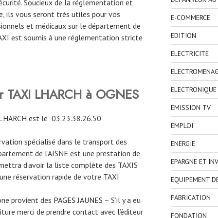
curité. Soucieux de la réglementation et
, ils vous seront très utiles pour vos
E-COMMERCE
ionnels et médicaux sur le département de
EDITION
TAXI est soumis à une réglementation stricte
ELECTRICITE
ELECTROMENA
ver TAXI LHARCH à OGNES
ELECTRONIQUE
EMISSION TV
 LHARCH est le 03.23.38.26.50
EMPLOI
ervation spécialisé dans le transport des
ENERGIE
partement de l’AISNE est une prestation de
EPARGNE ET IN
mettra d’avoir la liste complète des TAXIS
 une réservation rapide de votre TAXI
EQUIPEMENT D
FABRICATION
one provient des
PAGES JAUNES
– S’il y a eu
ture merci de prendre contact avec l’éditeur
FONDATION