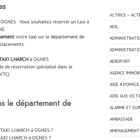
es
ACTRICE – ACT
GNES : Vous souhaitez réserver un taxi à
ADIL
NE.
ilement
votre
taxi
sur le
département de
ADMINISTRATI
éplacements.
ADMINISTRATI
TAXI LHARCH
à
OGNES
AEROPORT
e de réservation spécialisé dans le
AGENCE IMMOBI
 VTC)
AIDE A DOMICIL
AIDE AUX VICT
ns le département de
ALARME ET SUR
AMBASSADE
e TAXI LHARCH à OGNES ?
AMENAGEMENT I
TAXI LHARCH à OGNES ?