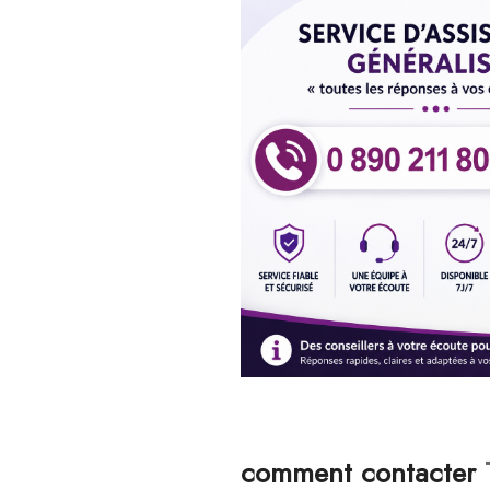
comment co
ntacter
T