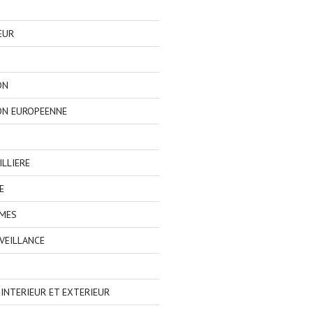
EUR
ON
ON EUROPEENNE
LLIERE
E
IMES
VEILLANCE
NTERIEUR ET EXTERIEUR