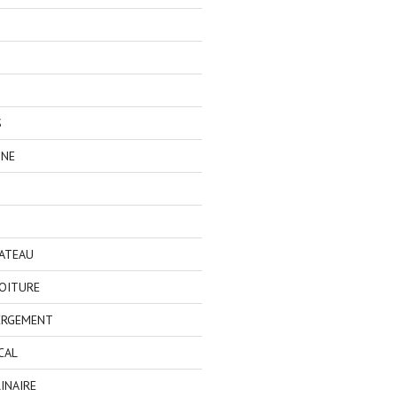
S
GNE
BATEAU
OITURE
ERGEMENT
CAL
INAIRE