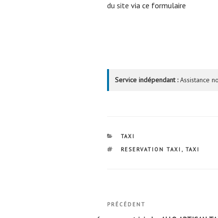
du site
via ce formulaire
Service indépendant :
Assistance no
CATÉGORIES
TAXI
ÉTIQUETTES
RESERVATION TAXI
,
TAXI
Navigation
Article
PRÉCÉDENT
précédent