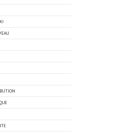
XI
'EAU
IBUTION
QUE
NTE