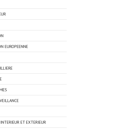
EUR
ON
ON EUROPEENNE
LLIERE
E
IMES
VEILLANCE
NTERIEUR ET EXTERIEUR