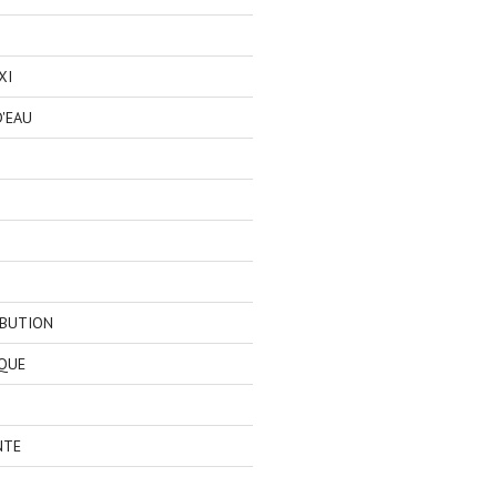
XI
'EAU
IBUTION
QUE
NTE