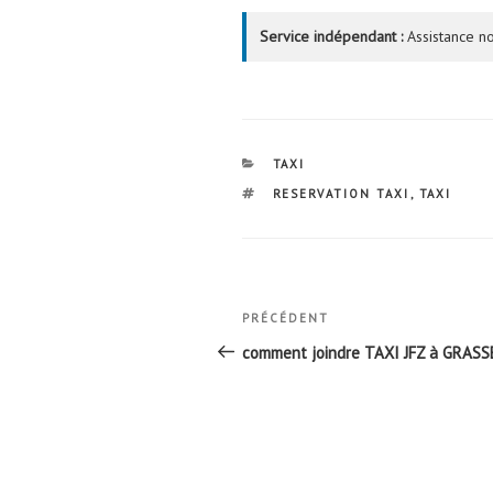
Service indépendant :
Assistance no
CATÉGORIES
TAXI
ÉTIQUETTES
RESERVATION TAXI
,
TAXI
Navigation
Article
PRÉCÉDENT
de
précédent
comment joindre TAXI JFZ à GRASS
l’article