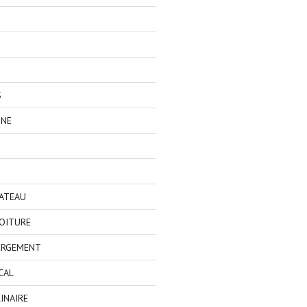
S
GNE
BATEAU
OITURE
ERGEMENT
CAL
INAIRE