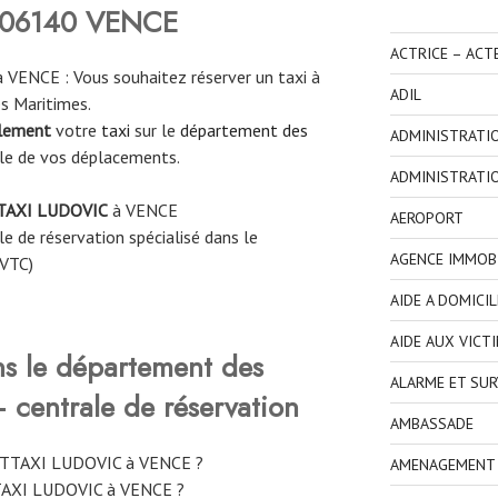
 06140 VENCE
ACTRICE – ACT
VENCE : Vous souhaitez réserver un taxi à
ADIL
s Maritimes.
ilement
votre
taxi
sur le
département des
ADMINISTRATI
le de vos déplacements.
ADMINISTRATI
TAXI LUDOVIC
à VENCE
AEROPORT
e de réservation spécialisé dans le
AGENCE IMMOBI
 VTC)
AIDE A DOMICIL
AIDE AUX VICT
ns le département des
ALARME ET SUR
centrale de réservation
AMBASSADE
e TTAXI LUDOVIC à VENCE ?
AMENAGEMENT I
TAXI LUDOVIC à VENCE ?