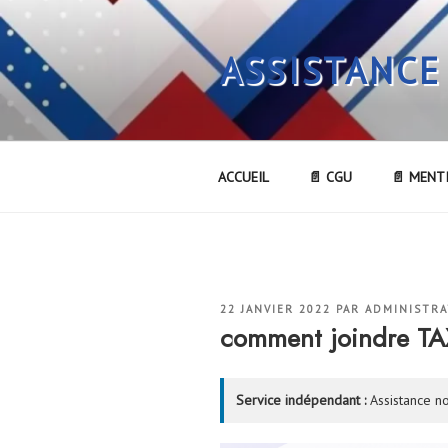
Aller
au
ASSISTANCE
contenu
principal
ACCUEIL
📄 CGU
📄 MENT
PUBLIÉ
22 JANVIER 2022
PAR
ADMINISTR
LE
comment joindre T
Service indépendant :
Assistance no