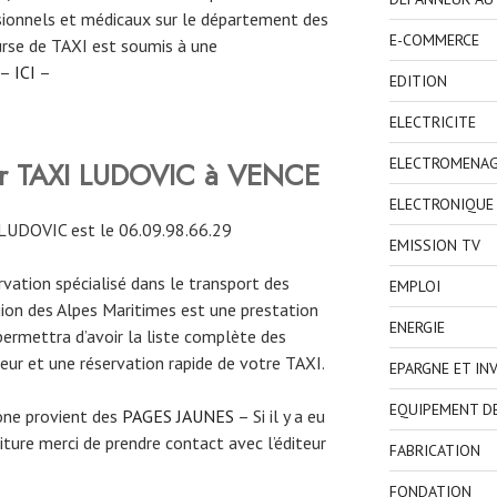
ionnels et médicaux sur le département des
E-COMMERCE
ourse de TAXI est soumis à une
 –
ICI
–
EDITION
ELECTRICITE
ELECTROMENA
ver TAXI LUDOVIC à VENCE
ELECTRONIQUE
LUDOVIC est le 06.09.98.66.29
EMISSION TV
ervation spécialisé dans le transport des
EMPLOI
gion des Alpes Maritimes est une prestation
ENERGIE
permettra d’avoir la liste complète des
eur et une réservation rapide de votre TAXI.
EPARGNE ET IN
EQUIPEMENT D
one provient des
PAGES JAUNES
– Si il y a eu
ture merci de prendre contact avec l’éditeur
FABRICATION
FONDATION