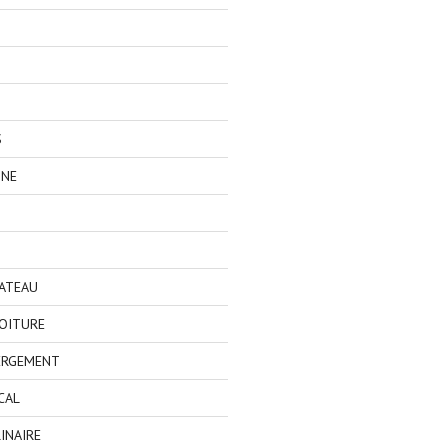
S
GNE
BATEAU
OITURE
ERGEMENT
CAL
INAIRE