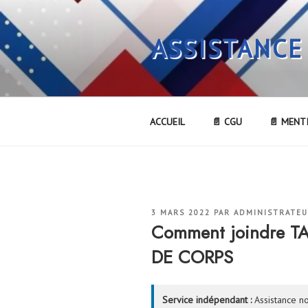
Aller
au
ASSISTANCE
contenu
principal
ACCUEIL
📄 CGU
📄 MENT
PUBLIÉ
3 MARS 2022
PAR
ADMINISTRATE
LE
Comment joindre T
DE CORPS
Service indépendant :
Assistance no