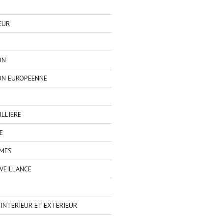
EUR
ON
ON EUROPEENNE
LLIERE
E
IMES
VEILLANCE
NTERIEUR ET EXTERIEUR