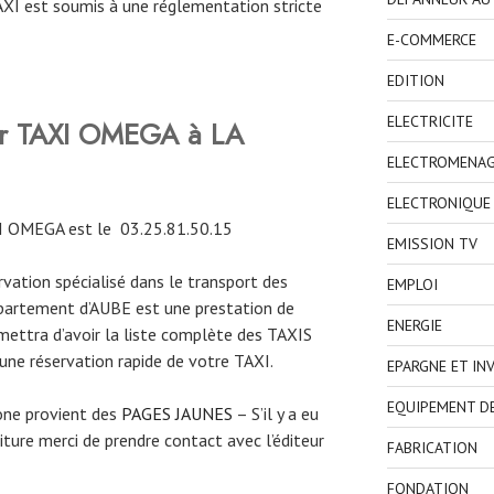
TAXI est soumis à une réglementation stricte
E-COMMERCE
EDITION
ELECTRICITE
ver TAXI OMEGA à LA
ELECTROMENA
ELECTRONIQUE
I OMEGA est le
03.25.81.50.15
EMISSION TV
ervation spécialisé dans le transport des
EMPLOI
épartement d’AUBE est une prestation de
ENERGIE
mettra d’avoir la liste complète des TAXIS
une réservation rapide de votre TAXI.
EPARGNE ET IN
EQUIPEMENT D
one provient des
PAGES JAUNES
– S’il y a eu
ture merci de prendre contact avec l’éditeur
FABRICATION
FONDATION