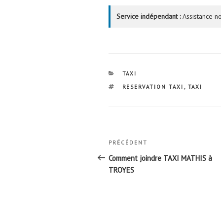
Service indépendant :
Assistance no
CATÉGORIES
TAXI
ÉTIQUETTES
RESERVATION TAXI
,
TAXI
Navigation
Article
PRÉCÉDENT
de
précédent
Comment joindre TAXI MATHIS à
l’article
TROYES