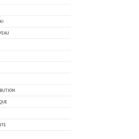
XI
'EAU
IBUTION
QUE
NTE