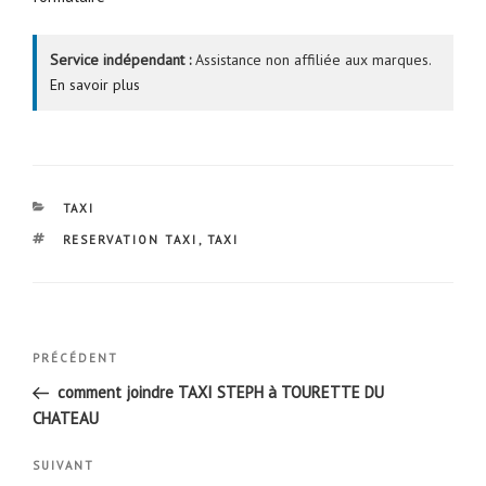
Service indépendant :
Assistance non affiliée aux marques.
En savoir plus
CATÉGORIES
TAXI
ÉTIQUETTES
RESERVATION TAXI
,
TAXI
Navigation
Article
PRÉCÉDENT
de
précédent
comment joindre TAXI STEPH à TOURETTE DU
l’article
CHATEAU
Article
SUIVANT