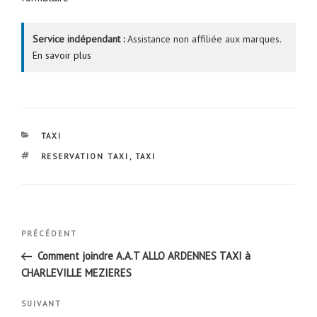
Service indépendant :
Assistance non affiliée aux marques.
En savoir plus
CATÉGORIES
TAXI
ÉTIQUETTES
RESERVATION TAXI
,
TAXI
Navigation
Article
PRÉCÉDENT
de
précédent
Comment joindre A.A.T ALLO ARDENNES TAXI à
l’article
CHARLEVILLE MEZIERES
Article
SUIVANT