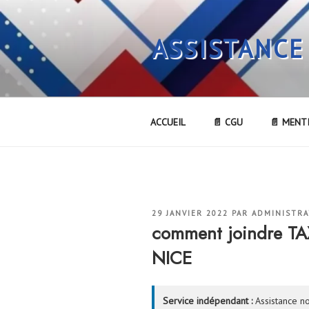
Aller
au
ASSISTANCE
contenu
principal
ACCUEIL
📄 CGU
📄 MENT
PUBLIÉ
29 JANVIER 2022
PAR
ADMINISTR
LE
comment joindre TA
NICE
Service indépendant :
Assistance no