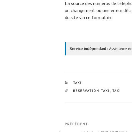
La source des numéros de téléph
un changement ou une erreur d’écri
du site
via ce formulaire
Service indépendant :
Assistance no
CATÉGORIES
TAXI
ÉTIQUETTES
RESERVATION TAXI
,
TAXI
Navigation
Article
PRÉCÉDENT