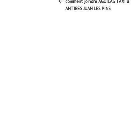
de
précédent
comment joindre AGUILAS TAXI à
l’article
ANTIBES JUAN LES PINS