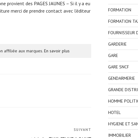
one provient des
PAGES JAUNES
– Si il y a eu
FORMATION
ture merci de prendre contact avec l’éditeur
FORMATION TA
FOURNISSEUR D
GARDERIE
n affiliée aux marques.
En savoir plus
GARE
GARE SNCF
GENDARMERIE
GRANDE DISTR
HOMME POLITI
HOTEL
HYGIENE ET SA
SUIVANT
Article
IMMOBILIER