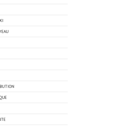
XI
'EAU
IBUTION
QUE
NTE