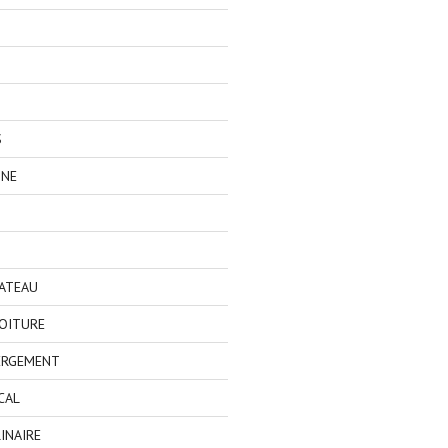
S
GNE
BATEAU
OITURE
ERGEMENT
CAL
INAIRE