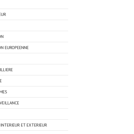
EUR
ON
ON EUROPEENNE
LLIERE
E
IMES
VEILLANCE
NTERIEUR ET EXTERIEUR