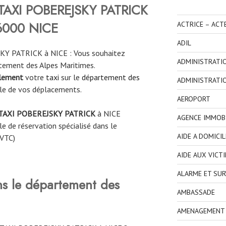
TAXI POBEREJSKY PATRICK
6000 NICE
ACTRICE – ACT
ADIL
Y PATRICK à NICE : Vous souhaitez
ADMINISTRATI
rtement des Alpes Maritimes.
ilement
votre
taxi
sur le
département des
ADMINISTRATI
le de vos déplacements.
AEROPORT
TAXI POBEREJSKY PATRICK
à NICE
AGENCE IMMOBI
e de réservation spécialisé dans le
AIDE A DOMICIL
 VTC)
AIDE AUX VICT
ALARME ET SUR
ns le département des
AMBASSADE
AMENAGEMENT I