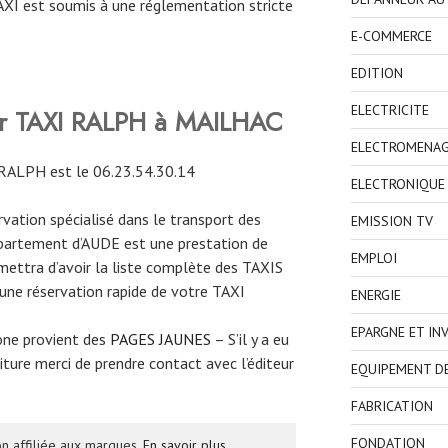
TAXI est soumis à une réglementation stricte
E-COMMERCE
EDITION
ELECTRICITE
ver TAXI RALPH à MAILHAC
ELECTROMENA
RALPH est le 06.23.54.30.14
ELECTRONIQUE
ervation spécialisé dans le transport des
EMISSION TV
épartement d’AUDE est une prestation de
EMPLOI
mettra d’avoir la liste complète des TAXIS
 une réservation rapide de votre TAXI
ENERGIE
EPARGNE ET IN
one provient des
PAGES JAUNES
– S’il y a eu
ture merci de prendre contact avec l’éditeur
EQUIPEMENT D
FABRICATION
FONDATION
n affiliée aux marques.
En savoir plus