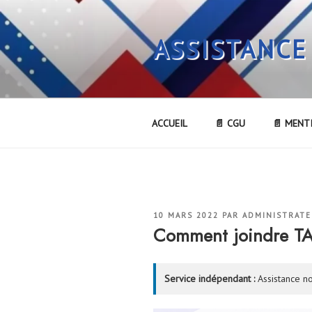
Aller
au
ASSISTANCE
contenu
principal
ACCUEIL
📄 CGU
📄 MENT
PUBLIÉ
10 MARS 2022
PAR
ADMINISTRAT
LE
Comment joindre T
Service indépendant :
Assistance no