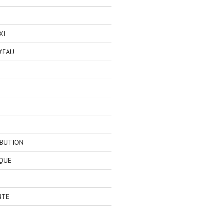
XI
'EAU
IBUTION
QUE
NTE