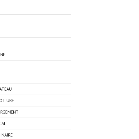
S
GNE
BATEAU
OITURE
ERGEMENT
CAL
INAIRE