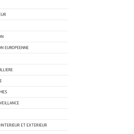
EUR
ON
ON EUROPEENNE
LLIERE
E
IMES
VEILLANCE
NTERIEUR ET EXTERIEUR