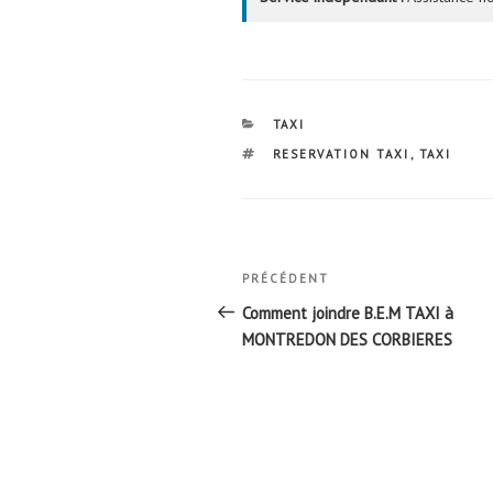
CATÉGORIES
TAXI
ÉTIQUETTES
RESERVATION TAXI
,
TAXI
Navigation
Article
PRÉCÉDENT
de
précédent
Comment joindre B.E.M TAXI à
l’article
MONTREDON DES CORBIERES