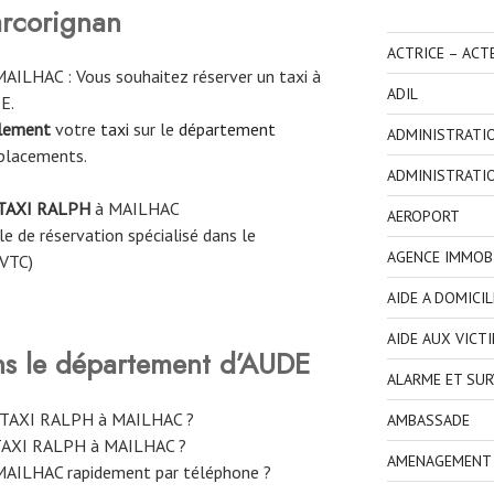
arcorignan
ACTRICE – ACT
ILHAC : Vous souhaitez réserver un taxi à
ADIL
E.
ilement
votre
taxi
sur le
département
ADMINISTRATI
placements.
ADMINISTRATI
TAXI RALPH
à
MAILHAC
AEROPORT
e de réservation spécialisé dans le
AGENCE IMMOBI
 VTC)
AIDE A DOMICIL
AIDE AUX VICT
ns le département d’AUDE
ALARME ET SUR
e TAXI RALPH à MAILHAC ?
AMBASSADE
TAXI RALPH à MAILHAC ?
AMENAGEMENT I
AILHAC rapidement par téléphone ?