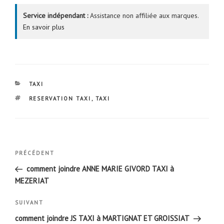
Service indépendant :
Assistance non affiliée aux marques.
En savoir plus
CATÉGORIES
TAXI
ÉTIQUETTES
RESERVATION TAXI
,
TAXI
Navigation
Article
PRÉCÉDENT
de
précédent
comment joindre ANNE MARIE GIVORD TAXI à
l’article
MEZERIAT
Article
SUIVANT
suivant
comment joindre JS TAXI à MARTIGNAT ET GROISSIAT