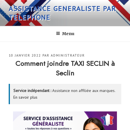
Aller
ASSISTANCE GENERALISTE PAR
au
TELEPHONE
contenu
principal
Menu
PUBLIÉ
10 JANVIER 2022
PAR
ADMINISTRATEUR
LE
Comment joindre TAXI SECLIN à
Seclin
Service indépendant :
Assistance non affiliée aux marques.
En savoir plus