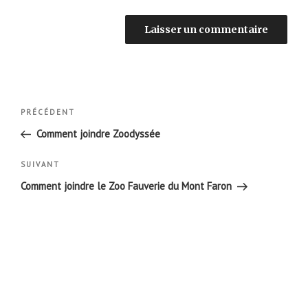
Navigation
Article
PRÉCÉDENT
de
précédent
Comment joindre Zoodyssée
l’article
Article
SUIVANT
suivant
Comment joindre le Zoo Fauverie du Mont Faron