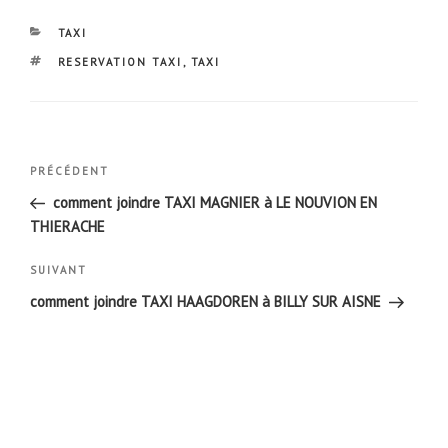
CATÉGORIES
TAXI
ÉTIQUETTES
RESERVATION TAXI
,
TAXI
Navigation
Article
PRÉCÉDENT
de
précédent
comment joindre TAXI MAGNIER à LE NOUVION EN
l’article
THIERACHE
Article
SUIVANT
suivant
comment joindre TAXI HAAGDOREN à BILLY SUR AISNE